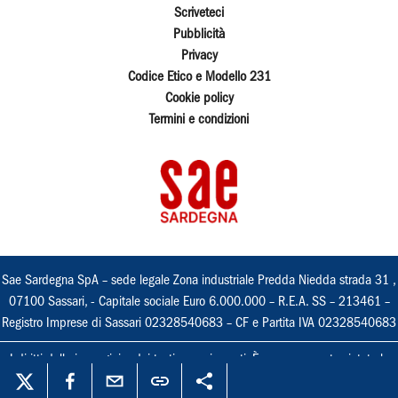
Scriveteci
Pubblicità
Privacy
Codice Etico e Modello 231
Cookie policy
Termini e condizioni
Sae Sardegna SpA – sede legale Zona industriale Predda Niedda strada 31 ,
07100 Sassari, - Capitale sociale Euro 6.000.000 – R.E.A. SS – 213461 –
Registro Imprese di Sassari 02328540683 – CF e Partita IVA 02328540683
I diritti delle immagini e dei testi sono riservati. È espressamente vietata la
loro riproduzione con qualsiasi mezzo e l'adattamento totale o parziale.