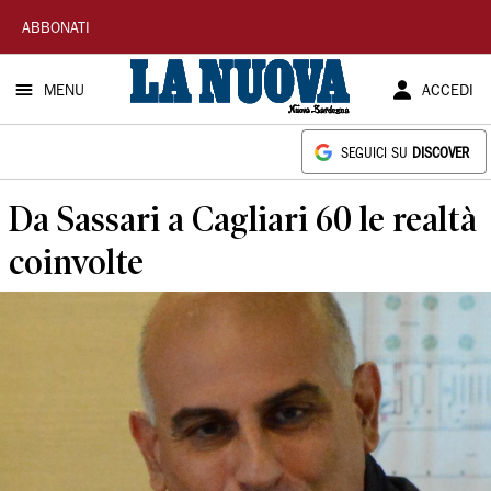
La
ABBONATI
Nuova
MENU
ACCEDI
Sardegna
SEGUICI SU
DISCOVER
Da Sassari a Cagliari 60 le realtà
coinvolte