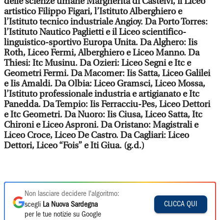
delle scienze umane Margherita di Castelvì, il Liceo
artistico Filippo Figari, l’Istituto Alberghiero e
l’Istituto tecnico industriale Angioy. Da Porto Torres:
l’Istituto Nautico Paglietti e il Liceo scientifico-
linguistico-sportivo Europa Unita. Da Alghero: Iis
Roth, Liceo Fermi, Alberghiero e Liceo Manno. Da
Thiesi: Itc Musinu. Da Ozieri: Liceo Segni e Itc e
Geometri Fermi. Da Macomer: Iis Satta, Liceo Galilei
e Iis Amaldi. Da Olbia: Liceo Gramsci, Liceo Mossa,
l’Istituto professionale industria e artigianato e Itc
Panedda. Da Tempio: Iis Ferracciu-Pes, Liceo Dettori
e Itc Geometri. Da Nuoro: Iis Ciusa, Liceo Satta, Itc
Chironi e Liceo Asproni. Da Oristano: Magistrali e
Liceo Croce, Liceo De Castro. Da Cagliari: Liceo
Dettori, Liceo “Fois” e Iti Giua. (g.d.)
Non lasciare decidere l'algoritmo:
CLICCA QUI
scegli
La Nuova Sardegna
per le tue notizie su Google