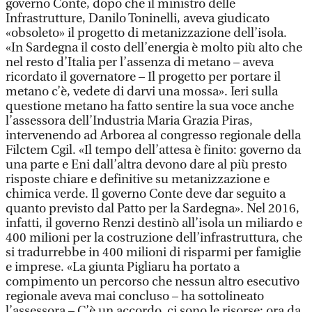
governo Conte, dopo che il ministro delle
Infrastrutture, Danilo Toninelli, aveva giudicato
«obsoleto» il progetto di metanizzazione dell’isola.
«In Sardegna il costo dell’energia è molto più alto che
nel resto d’Italia per l’assenza di metano – aveva
ricordato il governatore – Il progetto per portare il
metano c’è, vedete di darvi una mossa». Ieri sulla
questione metano ha fatto sentire la sua voce anche
l’assessora dell’Industria Maria Grazia Piras,
intervenendo ad Arborea al congresso regionale della
Filctem Cgil. «Il tempo dell’attesa è finito: governo da
una parte e Eni dall’altra devono dare al più presto
risposte chiare e definitive su metanizzazione e
chimica verde. Il governo Conte deve dar seguito a
quanto previsto dal Patto per la Sardegna». Nel 2016,
infatti, il governo Renzi destinò all’isola un miliardo e
400 milioni per la costruzione dell’infrastruttura, che
si tradurrebbe in 400 milioni di risparmi per famiglie
e imprese. «La giunta Pigliaru ha portato a
compimento un percorso che nessun altro esecutivo
regionale aveva mai concluso – ha sottolineato
l’assessora – C’è un accordo, ci sono le risorse: ora da