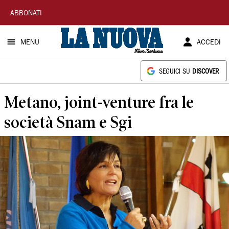
La
ABBONATI
Nuova
MENU
ACCEDI
Sardegna
SEGUICI SU
DISCOVER
Metano, joint-venture fra le
società Snam e Sgi