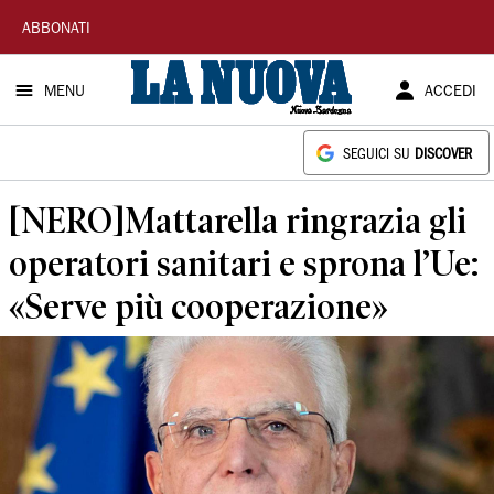
La
ABBONATI
Nuova
MENU
ACCEDI
Sardegna
SEGUICI SU
DISCOVER
[NERO]Mattarella ringrazia gli
operatori sanitari e sprona l’Ue:
«Serve più cooperazione»