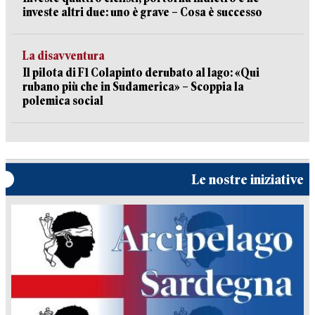
investe altri due: uno è grave – Cosa è successo
La disavventura
Il pilota di F1 Colapinto derubato al lago: «Qui
rubano più che in Sudamerica» – Scoppia la
polemica social
Le nostre iniziative