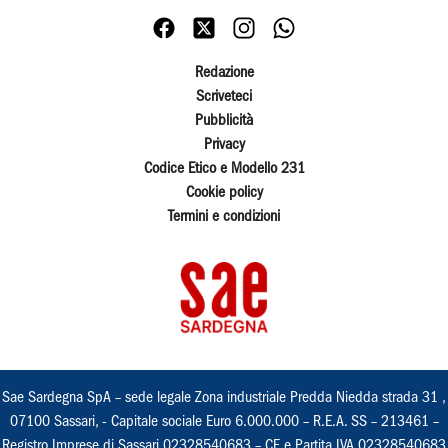
Redazione
Scriveteci
Pubblicità
Privacy
Codice Etico e Modello 231
Cookie policy
Termini e condizioni
Sae Sardegna SpA – sede legale Zona industriale Predda Niedda strada 31 ,
07100 Sassari, - Capitale sociale Euro 6.000.000 – R.E.A. SS – 213461 –
Registro Imprese di Sassari 02328540683 – CF e Partita IVA 02328540683