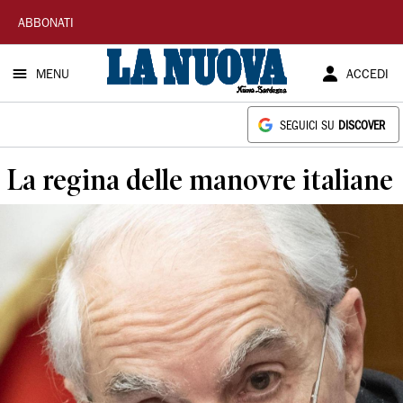
La
ABBONATI
Nuova
MENU
ACCEDI
Sardegna
SEGUICI SU
DISCOVER
La regina delle manovre italiane