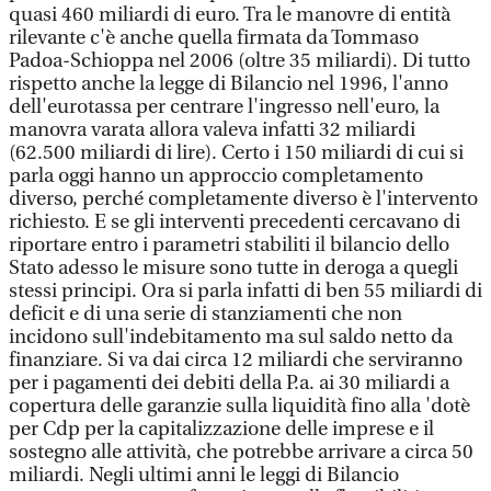
quasi 460 miliardi di euro. Tra le manovre di entità
rilevante c'è anche quella firmata da Tommaso
Padoa-Schioppa nel 2006 (oltre 35 miliardi). Di tutto
rispetto anche la legge di Bilancio nel 1996, l'anno
dell'eurotassa per centrare l'ingresso nell'euro, la
manovra varata allora valeva infatti 32 miliardi
(62.500 miliardi di lire). Certo i 150 miliardi di cui si
parla oggi hanno un approccio completamento
diverso, perché completamente diverso è l'intervento
richiesto. E se gli interventi precedenti cercavano di
riportare entro i parametri stabiliti il bilancio dello
Stato adesso le misure sono tutte in deroga a quegli
stessi principi. Ora si parla infatti di ben 55 miliardi di
deficit e di una serie di stanziamenti che non
incidono sull'indebitamento ma sul saldo netto da
finanziare. Si va dai circa 12 miliardi che serviranno
per i pagamenti dei debiti della P.a. ai 30 miliardi a
copertura delle garanzie sulla liquidità fino alla 'dotè
per Cdp per la capitalizzazione delle imprese e il
sostegno alle attività, che potrebbe arrivare a circa 50
miliardi. Negli ultimi anni le leggi di Bilancio