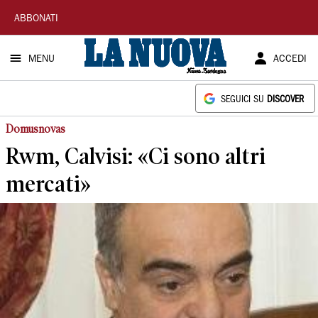
La
ABBONATI
Nuova
MENU
ACCEDI
Sardegna
SEGUICI SU
DISCOVER
Domusnovas
Rwm, Calvisi: «Ci sono altri
mercati»