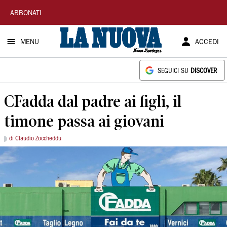
La
ABBONATI
Nuova
MENU
ACCEDI
Sardegna
SEGUICI SU
DISCOVER
CFadda dal padre ai figli, il
timone passa ai giovani
di Claudio Zoccheddu