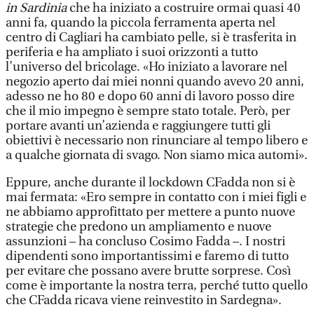
in Sardinia
che ha iniziato a costruire ormai quasi 40
anni fa, quando la piccola ferramenta aperta nel
centro di Cagliari ha cambiato pelle, si è trasferita in
periferia e ha ampliato i suoi orizzonti a tutto
l’universo del bricolage. «Ho iniziato a lavorare nel
negozio aperto dai miei nonni quando avevo 20 anni,
adesso ne ho 80 e dopo 60 anni di lavoro posso dire
che il mio impegno è sempre stato totale. Però, per
portare avanti un’azienda e raggiungere tutti gli
obiettivi è necessario non rinunciare al tempo libero e
a qualche giornata di svago. Non siamo mica automi».
Eppure, anche durante il lockdown CFadda non si è
mai fermata: «Ero sempre in contatto con i miei figli e
ne abbiamo approfittato per mettere a punto nuove
strategie che predono un ampliamento e nuove
assunzioni – ha concluso Cosimo Fadda –. I nostri
dipendenti sono importantissimi e faremo di tutto
per evitare che possano avere brutte sorprese. Così
come è importante la nostra terra, perché tutto quello
che CFadda ricava viene reinvestito in Sardegna».