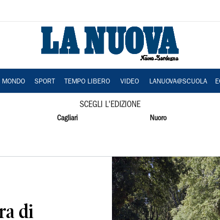
A MONDO
SPORT
TEMPO LIBERO
VIDEO
LANUOVA@SCUOLA
E
SCEGLI L'EDIZIONE
Cagliari
Nuoro
ra di