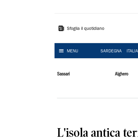
La
Nuova
Sardegna
Sfoglia il quotidiano
MENU
SARDEGNA
ITALI
Sassari
Alghero
L'isola antica ter