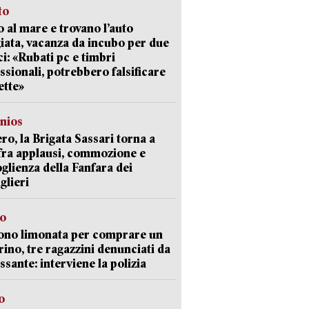
to
 al mare e trovano l’auto
giata, vacanza da incubo per due
i: «Rubati pc e timbri
ssionali, potrebbero falsificare
ette»
nios
ro, la Brigata Sassari torna a
fra applausi, commozione e
oglienza della Fanfara dei
glieri
so
ono limonata per comprare un
ino, tre ragazzini denunciati da
ssante: interviene la polizia
o