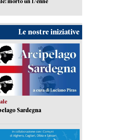
le: morto un 17enne
Le nostre iniziative
ale
pelago Sardegna