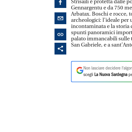
Strisaili è protetta dalle
Gennargentu e da 750 metr
Arbatax. Boschi e rocce, to
archeologici: l’ideale per
incontaminata e la storia d
spunti panoramici importa
palato immancabili sulle ta
San Gabriele, e a sant’Ant
Non lasciare decidere l'algor
scegli
La Nuova Sardegna
pe