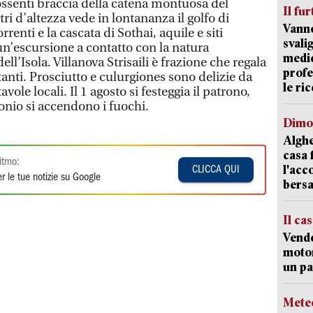
 possenti braccia della catena montuosa del
Il fur
i d’altezza vede in lontananza il golfo di
Vanno
rrenti e la cascata di Sothai, aquile e siti
svali
 un’escursione a contatto con la natura
medic
ell’Isola. Villanova Strisaili è frazione che regala
profe
nti. Prosciutto e culurgiones sono delizie da
le ric
vole locali. Il 1 agosto si festeggia il patrono,
onio si accendono i fuochi.
Dimo
Alghe
casa 
itmo:
l'acc
CLICCA QUI
r le tue notizie su Google
bersa
Il ca
Vend
motor
un pa
Mete