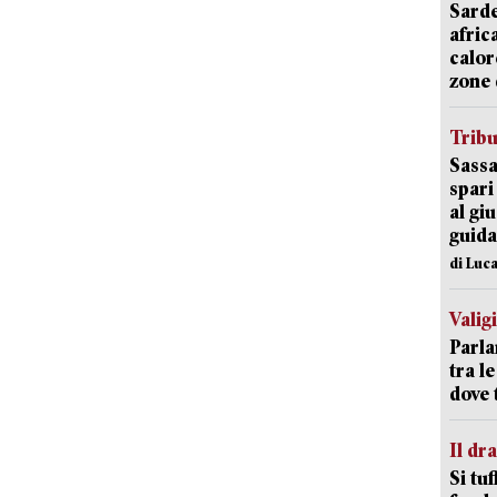
Sarde
afric
calor
zone 
Trib
Sassa
spari
al giu
guida
di Luca
Valig
Parla
tra l
dove 
Il d
Si tuf