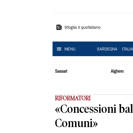
La
Nuova
Sardegna
Sfoglia il quotidiano
MENU
SARDEGNA
ITALI
Sassari
Alghero
RIFORMATORI
«Concessioni baln
Comuni»