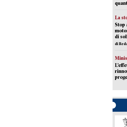
quant
La st
Stop 
motor
di so
di Red
Mini
L’eff
rinno
proge