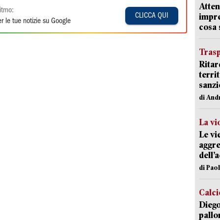
Atten
itmo:
impre
CLICCA QUI
r le tue notizie su Google
cosa
Trasp
Ritar
terri
sanzi
di And
La vi
Le vi
aggre
dell’
di Pao
Calci
Diego
pallo