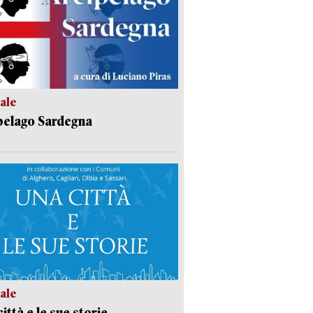
ale
pelago Sardegna
ale
ittà e le sue storie