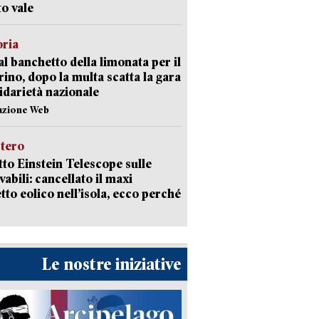
o vale
oria
al banchetto della limonata per il
ino, dopo la multa scatta la gara
lidarietà nazionale
azione Web
stero
etto Einstein Telescope sulle
vabili: cancellato il maxi
tto eolico nell’isola, ecco perché
Le nostre iniziative