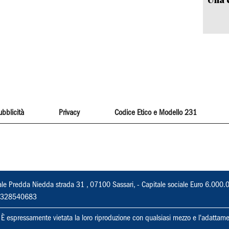
ubblicità
Privacy
Codice Etico e Modello 231
ale Predda Niedda strada 31 , 07100 Sassari, - Capitale sociale Euro 6.000.
 02328540683
ti. È espressamente vietata la loro riproduzione con qualsiasi mezzo e l'adattame