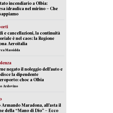
tato incendiario a Olbia:
sa idraulica nel mirino – Che
 sappiamo
orti
di e cancellazioni, la continuità
toriale è nel caos: la Regione
ona Aeroitalia
rea Massidda
olenza
ene negato il noleggio dell’auto e
disce la dipendente
aeroporto: choc a Olbia
lo Ardovino
o
 Armando Maradona, all’asta il
ne della “Mano di Dio” – Ecco