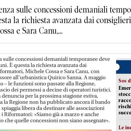
za sulle concessioni demaniali tempor
a la richiesta avanzata dai consiglieri
ssa e Sara Canu,...
 sulle concessioni demaniali temporanee deve
ni. È questa la richiesta avanzata dai
Riformatori, Michele Cossa e Sara Canu, con
essore all’urbanistica Quirico Sanna. A maggio
Sos d
o – le funzioni sono passate alla Regione,
Emerg
scio dei permessi a decine di operatori turistici.
stocc
sa denuncia per la prossima stagione estiva,
racco
a la Regione non ha pubblicato ancora il bando
risch
di spiaggia libera da destinare alle associazioni
succ
, i Riformatori: «Siamo già a marzo e anche
hio che quelle concessioni non siano assegnate».
Le in