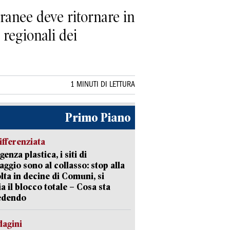
anee deve ritornare in
 regionali dei
1 MINUTI DI LETTURA
Primo Piano
ifferenziata
enza plastica, i siti di
aggio sono al collasso: stop alla
lta in decine di Comuni, si
ia il blocco totale – Cosa sta
edendo
dagini