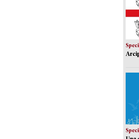
Speci
Arci
Speci
Una c