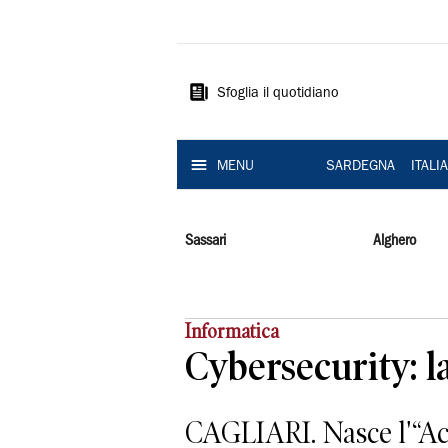
La
Nuova
Sardegna
Sfoglia il quotidiano
MENU
SARDEGNA
ITALI
Sassari
Alghero
Informatica
Cybersecurity: l
CAGLIARI. Nasce l'“Acc