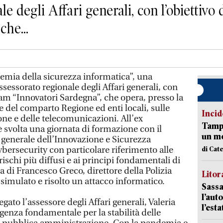
le degli Affari generali, con l’obiettivo
che...
mia della sicurezza informatica”, una
ssessorato regionale degli Affari generali, con
team “Innovatori Sardegna”, che opera, presso la
del comparto Regione ed enti locali, sulle
Incid
one e delle telecomunicazioni. All’ex
Tampo
 è svolta una giornata di formazione con il
un mo
 generale dell’Innovazione e Sicurezza
ybersecurity con particolare riferimento alle
di Cat
ischi più diffusi e ai principi fondamentali di
 di Francesco Greco, direttore della Polizia
Litora
o simulato e risolto un attacco informatico.
Sassa
l’auto
gato l’assessore degli Affari generali, Valeria
l’est
genza fondamentale per la stabilità delle