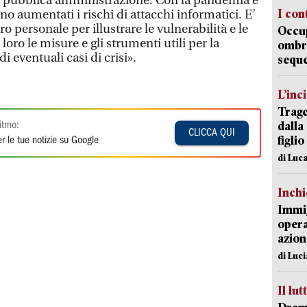
lla pubblica amministrazione. Con la pandemia e
I con
no aumentati i rischi di attacchi informatici. E’
o personale per illustrare le vulnerabilità e le
Occup
oro le misure e gli strumenti utili per la
ombrel
i eventuali casi di crisi».
sequ
L’inc
Trage
dalla
itmo:
CLICCA QUI
figlio
r le tue notizie su Google
di Luca
Inch
Immig
opera
azion
di Luc
Il lut