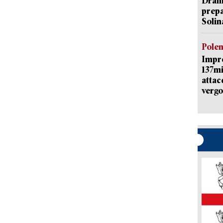
Dramm
prepa
Solin
Pole
Impr
137mi
attac
vergo