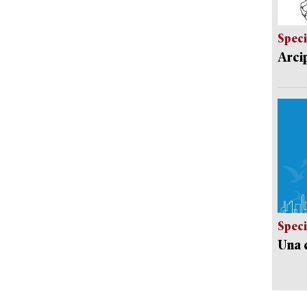
Speci
Arci
Speci
Una c