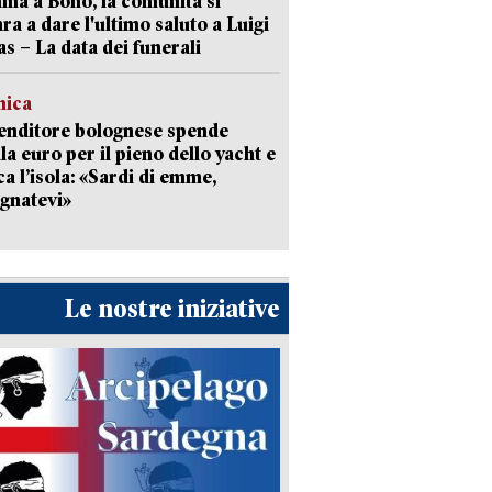
a a Bono, la comunità si
ra a dare l'ultimo saluto a Luigi
as – La data dei funerali
mica
enditore bolognese spende
la euro per il pieno dello yacht e
ca l’isola: «Sardi di emme,
gnatevi»
Le nostre iniziative