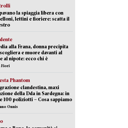
trolli
avano la spiaggia libera con
loni, lettini e fioriere: scatta il
estro
idente
dia alla Frana, donna precipita
 scogliera e muore davanti al
 e al nipote: ecco chi è
 Fiori
iesta Phantom
razione clandestina, maxi
zione della Dda in Sardegna: in
e 100 poliziotti – Cosa sappiamo
iano Onnis
to