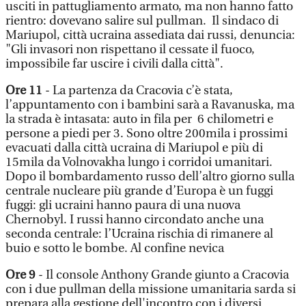
usciti in pattugliamento armato, ma non hanno fatto
rientro: dovevano salire sul pullman. Il sindaco di
Mariupol, città ucraina assediata dai russi, denuncia:
"Gli invasori non rispettano il cessate il fuoco,
impossibile far uscire i civili dalla città".
Ore 11
- La partenza da Cracovia c’è stata,
l’appuntamento con i bambini sarà a Ravanuska, ma
la strada è intasata: auto in fila per 6 chilometri e
persone a piedi per 3. Sono oltre 200mila i prossimi
evacuati dalla città ucraina di Mariupol e più di
15mila da Volnovakha lungo i corridoi umanitari.
Dopo il bombardamento russo dell’altro giorno sulla
centrale nucleare più grande d’Europa è un fuggi
fuggi: gli ucraini hanno paura di una nuova
Chernobyl. I russi hanno circondato anche una
seconda centrale: l’Ucraina rischia di rimanere al
buio e sotto le bombe. Al confine nevica
Ore 9
- Il console Anthony Grande giunto a Cracovia
con i due pullman della missione umanitaria sarda si
prepara alla gestione dell'incontro con i diversi