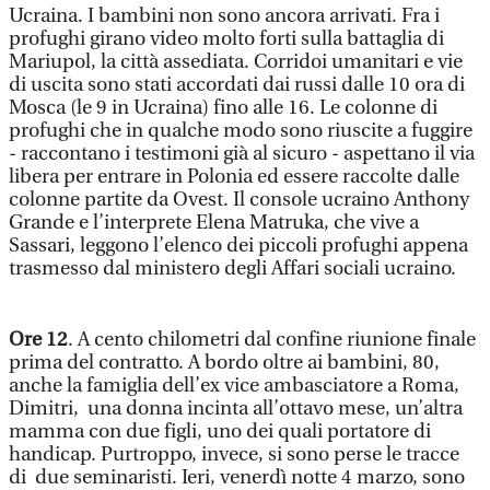
Ucraina. I bambini non sono ancora arrivati. Fra i
profughi girano video molto forti sulla battaglia di
Mariupol, la città assediata. Corridoi umanitari e vie
di uscita sono stati accordati dai russi dalle 10 ora di
Mosca (le 9 in Ucraina) fino alle 16. Le colonne di
profughi che in qualche modo sono riuscite a fuggire
- raccontano i testimoni già al sicuro - aspettano il via
libera per entrare in Polonia ed essere raccolte dalle
colonne partite da Ovest. Il console ucraino Anthony
Grande e l’interprete Elena Matruka, che vive a
Sassari, leggono l’elenco dei piccoli profughi appena
trasmesso dal ministero degli Affari sociali ucraino.
Ore 12
. A cento chilometri dal confine riunione finale
prima del contratto. A bordo oltre ai bambini, 80,
anche la famiglia dell’ex vice ambasciatore a Roma,
Dimitri, una donna incinta all’ottavo mese, un’altra
mamma con due figli, uno dei quali portatore di
handicap. Purtroppo, invece, si sono perse le tracce
di due seminaristi. Ieri, venerdì notte 4 marzo, sono