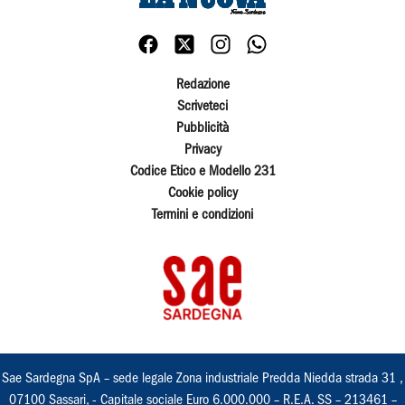
Redazione
Scriveteci
Pubblicità
Privacy
Codice Etico e Modello 231
Cookie policy
Termini e condizioni
Sae Sardegna SpA – sede legale Zona industriale Predda Niedda strada 31 ,
07100 Sassari, - Capitale sociale Euro 6.000.000 – R.E.A. SS – 213461 –