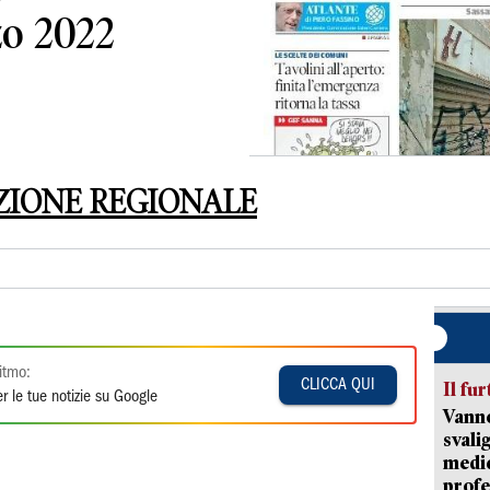
zo 2022
ZIONE REGIONALE
itmo:
CLICCA QUI
Il fur
r le tue notizie su Google
Vanno
svali
medic
profe