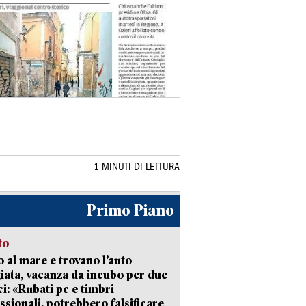
1 MINUTI DI LETTURA
Primo Piano
to
 al mare e trovano l’auto
giata, vacanza da incubo per due
i: «Rubati pc e timbri
ssionali, potrebbero falsificare