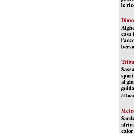
le ric
Dimo
Alghe
casa 
l'acc
bersa
Trib
Sassa
spari
al giu
guida
di Luca
Mete
Sarde
afric
calor