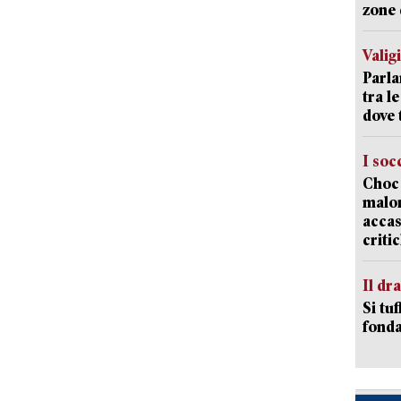
zone 
Valig
Parla
tra l
dove 
I soc
Choc 
malor
accas
criti
Il d
Si tuf
fonda