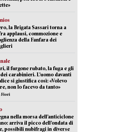
ette»
nios
ro, la Brigata Sassari torna a
fra applausi, commozione e
oglienza della Fanfara dei
glieri
unale
ri, il furgone rubato, la fuga e gli
 dei carabinieri. L’uomo davanti
dice si giustifica così: «Volevo
re, non lo facevo da tanto»
 Fiori
o
gna nella morsa dell’anticiclone
ano: arriva il picco dell’ondata di
e, possibili nubifragi in diverse