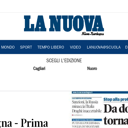
A MONDO
SPORT
TEMPO LIBERO
VIDEO
LANUOVA@SCUOLA
E
SCEGLI L'EDIZIONE
Cagliari
Nuoro
na - Prima