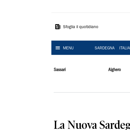
La
Nuova
Sardegna
Sfoglia il quotidiano
MENU
SARDEGNA
ITALI
Sassari
Alghero
La Nuova Sardeg