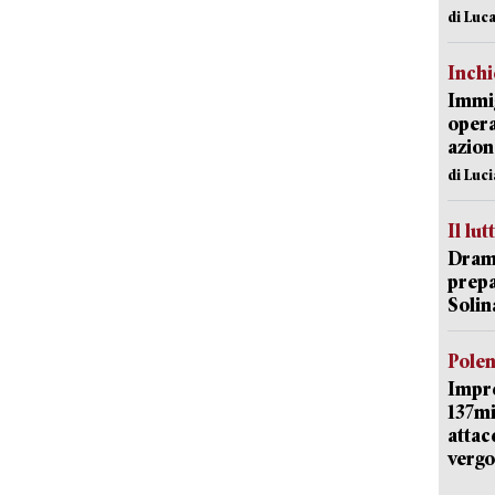
di Luca
Inch
Immig
opera
azion
di Luc
Il lut
Dramm
prepa
Solin
Pole
Impr
137mi
attac
vergo