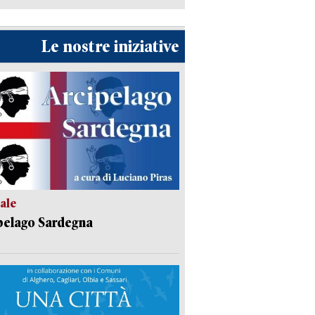
Le nostre iniziative
ale
pelago Sardegna