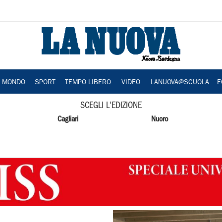
A MONDO
SPORT
TEMPO LIBERO
VIDEO
LANUOVA@SCUOLA
E
SCEGLI L'EDIZIONE
Cagliari
Nuoro