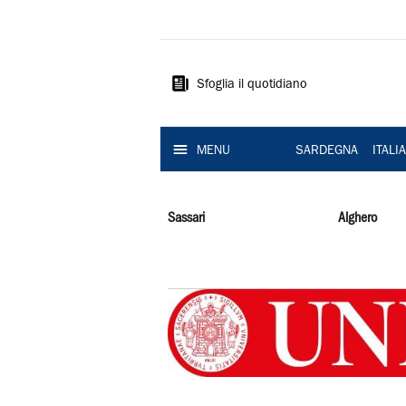
La
Nuova
Sardegna
Sfoglia il quotidiano
MENU
SARDEGNA
ITALI
Sassari
Alghero