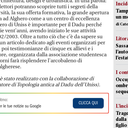
hitettura, design e urbanistica. In una parola:
Incid
ettori potranno scoprire tutti i segreti della
Tampo
sità, la sua offerta formativa, la grande apertura
un mo
a ad Alghero come a un centro di eccellenza
o di Uniss è importante per il Dadu perché
di Cat
 vent'anni, avendo iniziato le sue attività
/2003. Oltre a tutto ciò che c’è da sapere su
Litora
 un articolo dedicato agli eventi organizzati per
Sassa
 poi testimonianze di cinque ex allievi e i
l’auto
olore, organizzata dalla associazione studentesca
l’est
iorni farà risplendere l'arcobaleno di
 algherese.
I con
 stato realizzato con la collaborazione di
Occup
tore di Topologia antica al Dadu dell’Uniss).
ombrel
sequ
itmo:
CLICCA QUI
L’inc
r le tue notizie su Google
Trage
dalla
figlio