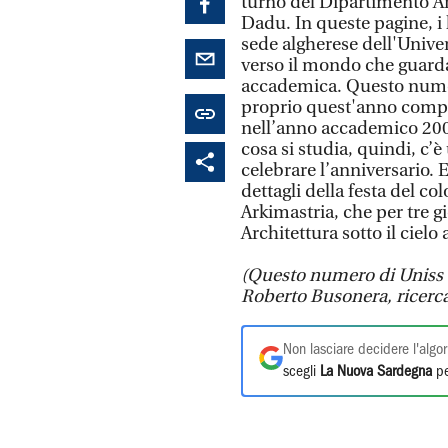
turno del Dipartimento Arc
Dadu. In queste pagine, i l
sede algherese dell'Univer
verso il mondo che guard
accademica. Questo numer
proprio quest'anno compie
nell’anno accademico 2002
cosa si studia, quindi, c’è
celebrare l’anniversario. E
dettagli della festa del c
Arkimastria, che per tre g
Architettura sotto il cielo
(Questo numero di Uniss è
Roberto Busonera, ricerca
Non lasciare decidere l'algor
scegli
La Nuova Sardegna
pe