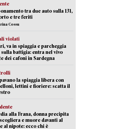
ente
namento tra due auto sulla 131,
rto e tre feriti
erina Cossu
li violati
ri, va in spiaggia e parcheggia
 sulla battigia: entra nel vivo
ate dei cafoni in Sardegna
trolli
avano la spiaggia libera con
loni, lettini e fioriere: scatta il
estro
idente
dia alla Frana, donna precipita
 scogliera e muore davanti al
 e al nipote: ecco chi è