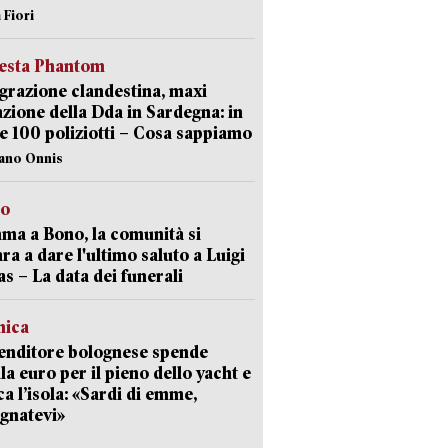
 Fiori
iesta Phantom
razione clandestina, maxi
zione della Dda in Sardegna: in
e 100 poliziotti – Cosa sappiamo
iano Onnis
to
a a Bono, la comunità si
ra a dare l'ultimo saluto a Luigi
as – La data dei funerali
mica
enditore bolognese spende
la euro per il pieno dello yacht e
ca l’isola: «Sardi di emme,
gnatevi»