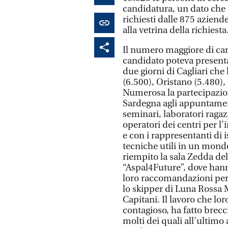
candidatura, un dato che s
richiesti dalle 875 aziend
alla vetrina della richiesta
Il numero maggiore di can
candidato poteva presentare
due giorni di Cagliari che
(6.500), Oristano (5.480), 
Numerosa la partecipazion
Sardegna agli appuntamen
seminari, laboratori ragaz
operatori dei centri per l
e con i rappresentanti di 
tecniche utili in un mond
riempito la sala Zedda del
“Aspal4Future”, dove hanno
loro raccomandazioni per i
lo skipper di Luna Rossa 
Capitani. Il lavoro che l
contagioso, ha fatto brecc
molti dei quali all’ultimo