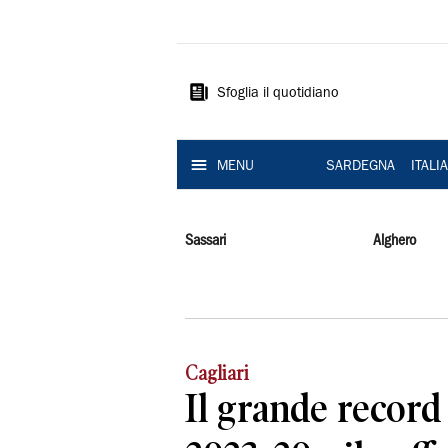
La
Nuova
Sardegna
Sfoglia il quotidiano
MENU
SARDEGNA
ITALI
Sassari
Alghero
Cagliari
Il grande record