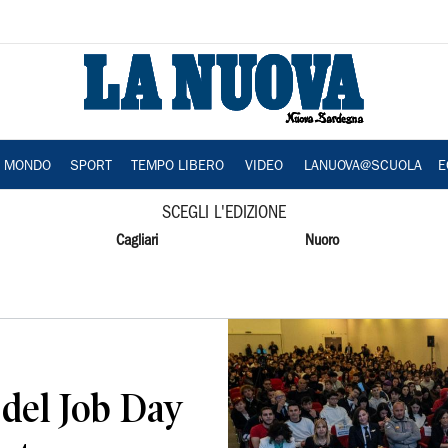
A MONDO
SPORT
TEMPO LIBERO
VIDEO
LANUOVA@SCUOLA
E
SCEGLI L'EDIZIONE
Cagliari
Nuoro
 del Job Day