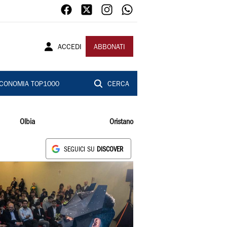
ACCEDI
ABBONATI
CONOMIA TOP1000
CERCA
Olbia
Oristano
SEGUICI SU
DISCOVER