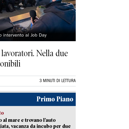
o intervento al Job Day
 lavoratori. Nella due
onibili
3 MINUTI DI LETTURA
Primo Piano
to
 al mare e trovano l’auto
giata, vacanza da incubo per due