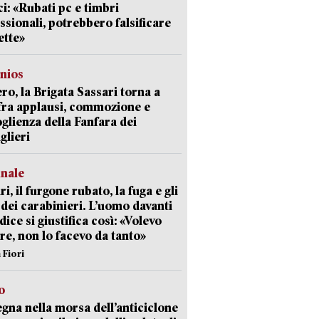
i: «Rubati pc e timbri
ssionali, potrebbero falsificare
ette»
nios
ro, la Brigata Sassari torna a
fra applausi, commozione e
oglienza della Fanfara dei
glieri
unale
ri, il furgone rubato, la fuga e gli
 dei carabinieri. L’uomo davanti
dice si giustifica così: «Volevo
re, non lo facevo da tanto»
 Fiori
o
gna nella morsa dell’anticiclone