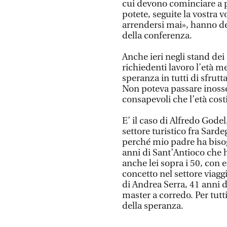
cui devono cominciare a 
potete, seguite la vostra 
arrendersi mai», hanno det
della conferenza.
Anche ieri negli stand dei 
richiedenti lavoro l’età me
speranza in tutti di sfrutt
Non poteva passare inosse
consapevoli che l’età cos
E’ il caso di Alfredo Godel
settore turistico fra Sard
perché mio padre ha bisog
anni di Sant’Antioco che h
anche lei sopra i 50, con 
concetto nel settore viaggi
di Andrea Serra, 41 anni d
master a corredo. Per tutti
della speranza.