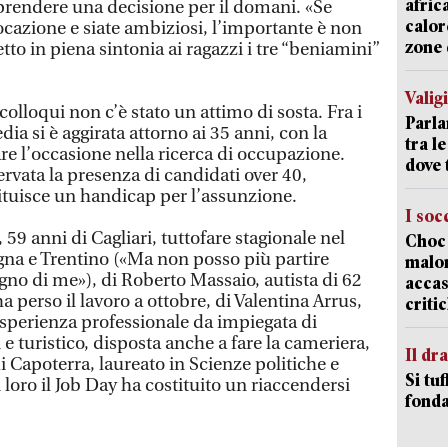
afric
prendere una decisione per il domani. «Se
calor
vocazione e siate ambiziosi, l’importante è non
zone 
to in piena sintonia ai ragazzi i tre “beniamini”
Valig
colloqui non c’è stato un attimo di sosta. Fra i
Parla
dia si è aggirata attorno ai 35 anni, con la
tra l
are l’occasione nella ricerca di occupazione.
dove 
rvata la presenza di candidati over 40,
tituisce un handicap per l’assunzione.
I soc
, 59 anni di Cagliari, tuttofare stagionale nel
Choc 
egna e Trentino («Ma non posso più partire
malor
no di me»), di Roberto Massaio, autista di 62
accas
a perso il lavoro a ottobre, di Valentina Arrus,
criti
esperienza professionale da impiegata di
 e turistico, disposta anche a fare la cameriera,
Il d
i Capoterra, laureato in Scienze politiche e
Si tuf
 loro il Job Day ha costituito un riaccendersi
fonda