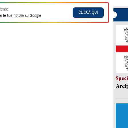
itmo:
CLICCA QUI
r le tue notizie su Google
Speci
Arci