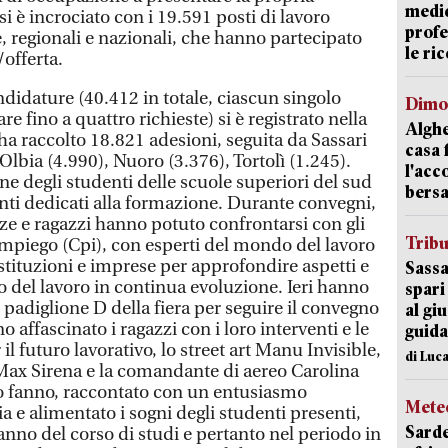
medic
i è incrociato con i 19.591 posti di lavoro
profe
e, regionali e nazionali, che hanno partecipato
le ric
/offerta.
didature (40.412 in totale, ciascun singolo
Dimo
 fino a quattro richieste) si è registrato nella
Alghe
 ha raccolto 18.821 adesioni, seguita da Sassari
casa 
Olbia (4.990), Nuoro (3.376), Tortolì (1.245).
l'acc
e degli studenti delle scuole superiori del sud
bersa
ti dedicati alla formazione. Durante convegni,
ze e ragazzi hanno potuto confrontarsi con gli
Trib
’impiego (Cpi), con esperti del mondo del lavoro
istituzioni e imprese per approfondire aspetti e
Sassa
o del lavoro in continua evoluzione. Ieri hanno
spari
 padiglione D della fiera per seguire il convegno
al giu
 affascinato i ragazzi con i loro interventi e le
guida
l futuro lavorativo, lo street art Manu Invisible,
di Luca
Max Sirena e la comandante di aereo Carolina
oro fanno, raccontato con un entusiasmo
Mete
ia e alimentato i sogni degli studenti presenti,
Sarde
 anno del corso di studi e pertanto nel periodo in