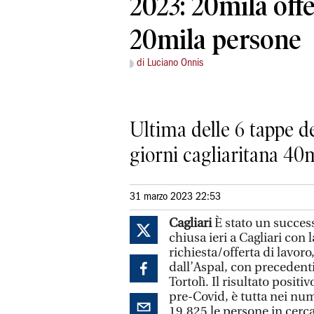
2023: 20mila off
20mila persone
di Luciano Onnis
Ultima delle 6 tappe de
giorni cagliaritana 40m
31 marzo 2023 22:53
Cagliari
È stato un succes
chiusa ieri a Cagliari con 
richiesta/offerta di lavoro
dall’Aspal, con precedenti
Tortolì. Il risultato positi
pre-Covid, è tutta nei num
19.825 le persone in cerc