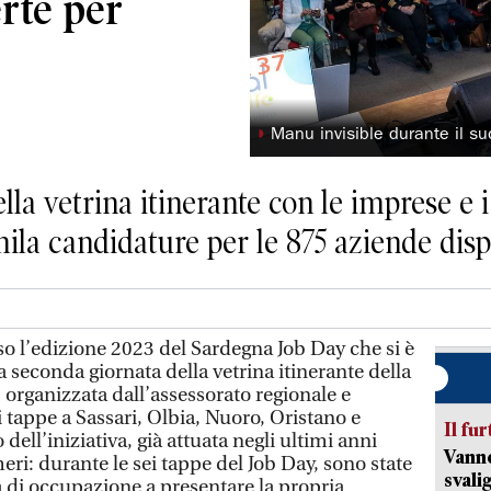
erte per
◗
Manu invisible durante il su
lla vetrina itinerante con le imprese e i
ila candidature per le 875 aziende disp
so l’edizione 2023 del Sardegna Job Day che si è
la seconda giornata della vetrina itinerante della
, organizzata dall’assessorato regionale e
 tappe a Sassari, Olbia, Nuoro, Oristano e
Il fur
vo dell’iniziativa, già attuata negli ultimi anni
Vanno
eri: durante le sei tappe del Job Day, sono state
svali
a di occupazione a presentare la propria