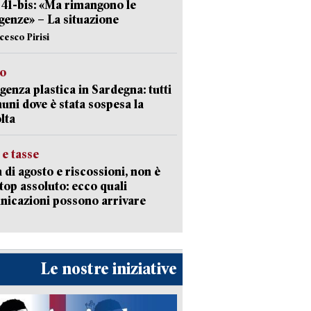
l 41-bis: «Ma rimangono le
enze» – La situazione
cesco Pirisi
so
enza plastica in Sardegna: tutti
uni dove è stata sospesa la
lta
 e tasse
 di agosto e riscossioni, non è
top assoluto: ecco quali
icazioni possono arrivare
Le nostre iniziative