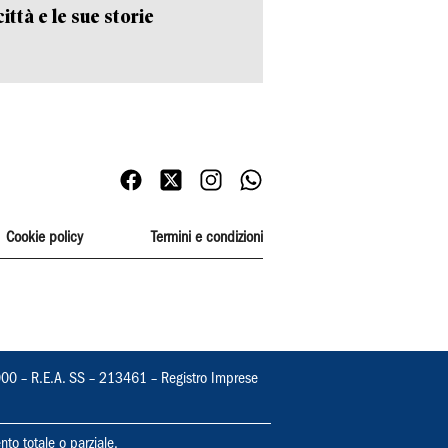
ittà e le sue storie
Cookie policy
Termini e condizioni
000 – R.E.A. SS – 213461 – Registro Imprese
nto totale o parziale.