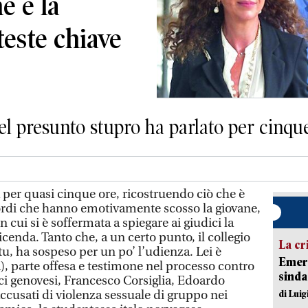
e e la
teste chiave
el presunto stupro ha parlato per cinqu
a per quasi cinque ore, ricostruendo ciò che è
ordi che hanno emotivamente scosso la giovane,
 cui si è soffermata a spiegare ai giudici la
icenda. Tanto che, a un certo punto, il collegio
La cr
, ha sospeso per un po’ l’udienza. Lei è
Emerg
), parte offesa e testimone nel processo contro
sinda
mici genovesi, Francesco Corsiglia, Edoardo
 accusati di violenza sessuale di gruppo nei
di Luig