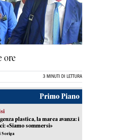
e ore
3 MINUTI DI LETTURA
Primo Piano
isi
enza plastica, la marea avanza: i
ci: «Siamo sommersi»
i Soriga