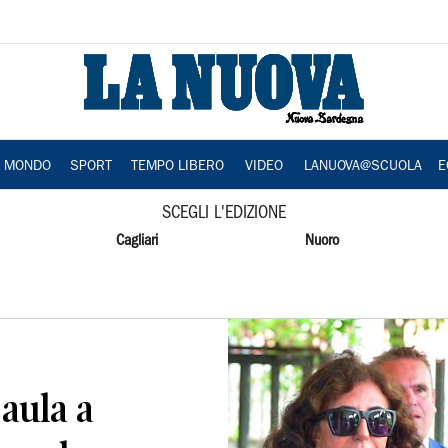
A MONDO
SPORT
TEMPO LIBERO
VIDEO
LANUOVA@SCUOLA
E
SCEGLI L'EDIZIONE
Cagliari
Nuoro
 aula a