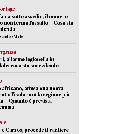
portage
Luna sotto assedio, il numero
o non ferma l’assalto – Cosa sta
edendo
ssandro Mele
ergenza
ri, allarme legionella in
ale: cosa sta succedendo
o
 africano, attesa una nuova
ata: l’isola sarà la regione più
ta – Quando è prevista
ennata
ere
‘e Carros, procede il cantiere