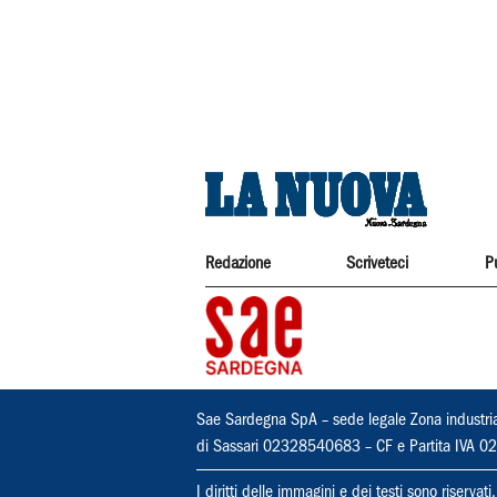
Redazione
Scriveteci
P
Sae Sardegna SpA – sede legale Zona industri
di Sassari 02328540683 – CF e Partita IVA
I diritti delle immagini e dei testi sono riserva