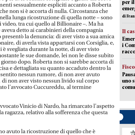
per i
amenti sessualmente espliciti accanto a Roberta
emerg
he non si è accorta di nulla. Circostanza che
di Fran
ella lunga ricostruzione di quella notte – sono
i video, tra cui quello al Billionaire –. Ma ha
aveva detto ai carabinieri della compagnia
Il ca
resentò la denuncia: di aver visto a sua amica
Emerg
onaire, di averla vista appartarsi con Corsiglia, e,
i Com
i è svegliata durante la notte, di aver visto
racco
ostante le sue domande, lei non le disse subito
il giorno dopo. Roberta non si sarebbe accorta di
Fisco
cisa e dettagliata su quanto accaduto dentro la
r sentito nessun rumore, di non aver avuto
Pausa
, di non aver visto nessun livido sul corpo
uno s
to l’avvocato Cuccureddu, al termine
comun
’avvocato Vinicio di Nardo, ha rimarcato l’aspetto
lla ragazza, relativo alla sofferenza che questa
o avuto la ricostruzione di quello che è