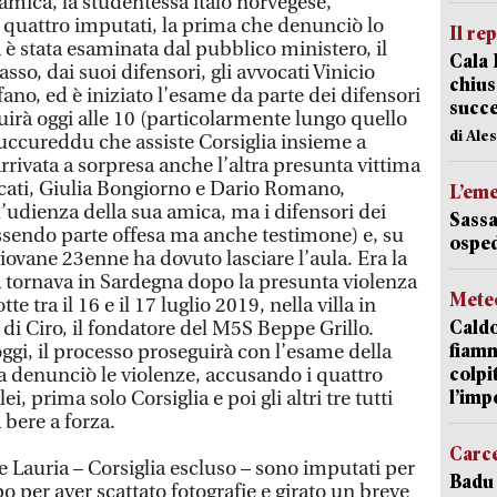
 amica, la studentessa italo norvegese,
i quattro imputati, la prima che denunciò lo
Il re
è stata esaminata dal pubblico ministero, il
Cala 
so, dai suoi difensori, gli avvocati Vinicio
chius
no, ed è iniziato l’esame da parte dei difensori
succ
uirà oggi alle 10 (particolarmente lungo quello
di Ale
uccureddu che assiste Corsiglia insieme a
arrivata a sorpresa anche l’altra presunta vittima
vocati, Giulia Bongiorno e Dario Romano,
L’em
ll’udienza della sua amica, ma i difensori dei
Sassa
essendo parte offesa ma anche testimone) e, su
osped
giovane 23enne ha dovuto lasciare l’aula. Era la
a tornava in Sardegna dopo la presunta violenza
Mete
e tra il 16 e il 17 luglio 2019, nella villa in
Caldo
di Ciro, il fondatore del M5S Beppe Grillo.
fiamm
oggi, il processo proseguirà con l’esame della
colpi
 denunciò le violenze, accusando i quattro
l’imp
ei, prima solo Corsiglia e poi gli altri tre tutti
 bere a forza.
Carc
a e Lauria – Corsiglia escluso – sono imputati per
Badu 
o per aver scattato fotografie e girato un breve