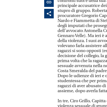
confronti suoi e della sua
principale accusatrice de
stupro di gruppo. Roberta 
procuratore Gregorio Capas
Nardo e Fiammetta di Stefa
degli imputati che proseg
dell’avvocato Antonella C
Gennaro Velle). Ma ieri è 
della violenza. I suoi av
volevano farla assistere a
ragazzi si sono opposti (
decisione del collegio, la 
prima volta che la ragazz
sessuale avvenuta nella nott
Costa Smeralda del padre 
Dopo le udienze di ieri e 
studentessa che per prima
ragazzi di aver abusato di l
assieme, dopo averla fatta
In tre, Ciro Grillo, Capitt
violenza sessuale di grupp