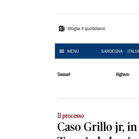
La
Nuova
Sardegna
Sfoglia il quotidiano
MENU
SARDEGNA
ITALI
Sassari
Alghero
Il processo
Caso Grillo jr, in