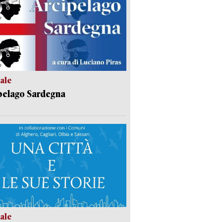
ale
pelago Sardegna
ale