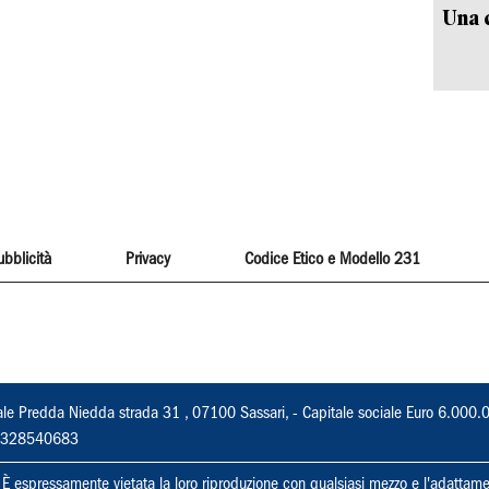
Una c
ubblicità
Privacy
Codice Etico e Modello 231
ale Predda Niedda strada 31 , 07100 Sassari, - Capitale sociale Euro 6.000.
 02328540683
ti. È espressamente vietata la loro riproduzione con qualsiasi mezzo e l'adattame