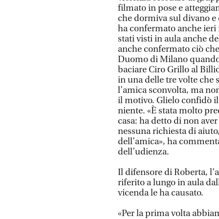
filmato in pose e atteggi
che dormiva sul divano e c
ha confermato anche ieri n
stati visti in aula anche de
anche confermato ciò che 
Duomo di Milano quando p
baciare Ciro Grillo al Billi
in una delle tre volte che s
l’amica sconvolta, ma non
il motivo. Glielo confidò 
niente. «È stata molto pre
casa: ha detto di non ave
nessuna richiesta di aiuto
dell’amica», ha commenta
dell’udienza.
Il difensore di Roberta, l
riferito a lungo in aula da
vicenda le ha causato.
«Per la prima volta abbiam