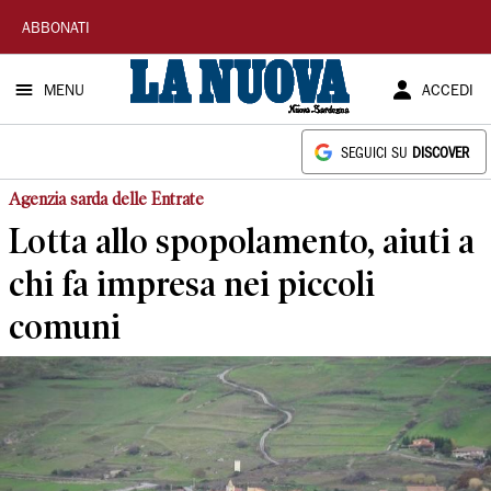
La
ABBONATI
Nuova
MENU
ACCEDI
Sardegna
SEGUICI SU
DISCOVER
Agenzia sarda delle Entrate
Lotta allo spopolamento, aiuti a
chi fa impresa nei piccoli
comuni