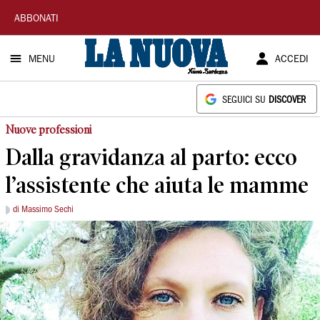
La
ABBONATI
Nuova
MENU
ACCEDI
Sardegna
SEGUICI SU
DISCOVER
Nuove professioni
Dalla gravidanza al parto: ecco
l’assistente che aiuta le mamme
di Massimo Sechi