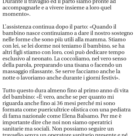
Durante il travaglio ed il parto siamo pronte ad
accompagnarle e a vivere insieme a loro quel
momento».
L’assistenza continua dopo il parto: «Quando il
bambino nasce continuiamo a dare il nostro sostegno
nelle forme che sono più utili alla mamma. Stiamo
con lei, se lei dorme noi teniamo il bambino, se ha
altri figli stiamo con loro, così può dedicare tempo
esclusivo al neonato. La coccoliamo, nel vero senso
della parola, preparando una tisana o facendo un
massaggio rilassante. Se serve facciamo anche la
notte o lavoriamo anche durante i giorni festivi».
Tutto questo dura almeno fino al primo anno di vita
del bambino: «È vero, anche se per quanto mi
riguarda anche fino ai 36 mesi perché mi sono
formata come puericultrice olistica con una pediatra
di fama nazionale come Elena Balsamo. Per me è
importante dire che noi non siamo operatrici
sanitarie ma sociali. Non possiamo seguire un
travaglio senza un operatore sanitario presente e né