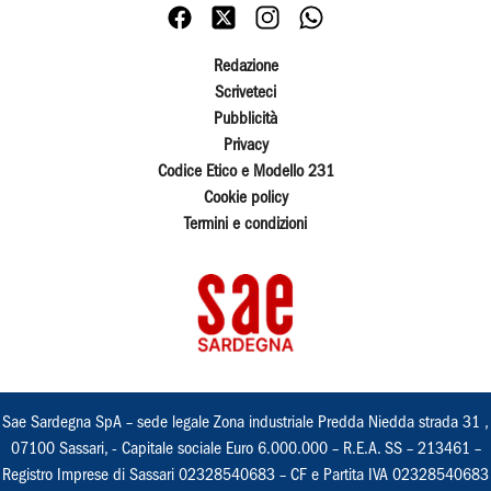
Redazione
Scriveteci
Pubblicità
Privacy
Codice Etico e Modello 231
Cookie policy
Termini e condizioni
Sae Sardegna SpA – sede legale Zona industriale Predda Niedda strada 31 ,
07100 Sassari, - Capitale sociale Euro 6.000.000 – R.E.A. SS – 213461 –
Registro Imprese di Sassari 02328540683 – CF e Partita IVA 02328540683