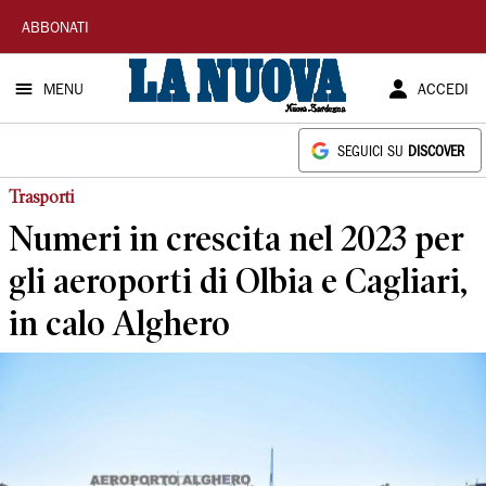
La
ABBONATI
Nuova
MENU
ACCEDI
Sardegna
SEGUICI SU
DISCOVER
Trasporti
Numeri in crescita nel 2023 per
gli aeroporti di Olbia e Cagliari,
in calo Alghero