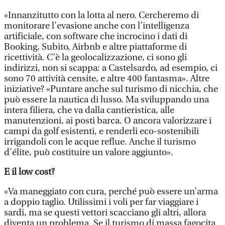
«Innanzitutto con la lotta al nero. Cercheremo di
monitorare l’evasione anche con l’intelligenza
artificiale, con software che incrocino i dati di
Booking, Subito, Airbnb e altre piattaforme di
ricettività. C’è la geolocalizzazione, ci sono gli
indirizzi, non si scappa: a Castelsardo, ad esempio, ci
sono 70 attività censite, e altre 400 fantasma». Altre
iniziative? «Puntare anche sul turismo di nicchia, che
può essere la nautica di lusso. Ma sviluppando una
intera filiera, che va dalla cantieristica, alle
manutenzioni, ai posti barca. O ancora valorizzare i
campi da golf esistenti, e renderli eco-sostenibili
irrigandoli con le acque reflue. Anche il turismo
d'élite, può costituire un valore aggiunto».
E il low cost?
«Va maneggiato con cura, perché può essere un’arma
a doppio taglio. Utilissimi i voli per far viaggiare i
sardi, ma se questi vettori scacciano gli altri, allora
diventa un problema. Se il turismo di massa fagocita