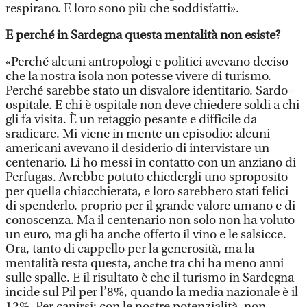
respirano. E loro sono più che soddisfatti».
E perché in Sardegna questa mentalità non esiste?
«Perché alcuni antropologi e politici avevano deciso
che la nostra isola non potesse vivere di turismo.
Perché sarebbe stato un disvalore identitario. Sardo=
ospitale. E chi è ospitale non deve chiedere soldi a chi
gli fa visita. È un retaggio pesante e difficile da
sradicare. Mi viene in mente un episodio: alcuni
americani avevano il desiderio di intervistare un
centenario. Li ho messi in contatto con un anziano di
Perfugas. Avrebbe potuto chiedergli uno sproposito
per quella chiacchierata, e loro sarebbero stati felici
di spenderlo, proprio per il grande valore umano e di
conoscenza. Ma il centenario non solo non ha voluto
un euro, ma gli ha anche offerto il vino e le salsicce.
Ora, tanto di cappello per la generosità, ma la
mentalità resta questa, anche tra chi ha meno anni
sulle spalle. E il risultato è che il turismo in Sardegna
incide sul Pil per l’8%, quando la media nazionale è il
12%. Per capirsi: con le nostre potenzialità, non