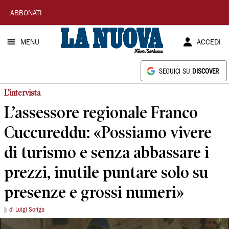
La
ABBONATI
Nuova
MENU
ACCEDI
Sardegna
SEGUICI SU
DISCOVER
L’intervista
L’assessore regionale Franco
Cuccureddu: «Possiamo vivere
di turismo e senza abbassare i
prezzi, inutile puntare solo su
presenze e grossi numeri»
di Luigi Soriga