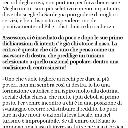
record degli arrivi, non portano per forza benessere.
Meglio un turismo più selettivo e meno impattante,
dove chi sceglie la Sardegna può godere di migliori
servizi, è ben disposto a spendere, incide
positivamente sul Pil e ridistribuisce la ricchezza.
Assessore, si è insediato da poco e dopo le sue prime
dichiarazioni di intenti c’è già chi storce il naso. La
critica è questa: che ci fa uno che pensa come un
assessore di destra, che predilige un turismo
selezionato a quello nazional popolare, dentro una
coalizione di centrosinistra?
«Uno che vuole togliere ai ricchi per dare ai più
poveri, non mi sembra così di destra. Io ho una
formazione cattolica e mi ispiro molto alla dottrina
sociale della chiesa, che mette i più deboli al primo
posto. Per venire incontro a chi è in una posizione di
svantaggio occorre redistribuire il reddito. Lo puoi
fare in due modi: o azioni la leva fiscale, ma nel
turismo è improponibile. Se all’emiro del Katar io
impongo una tassa di ingresso, lui se ne va in Corsica.