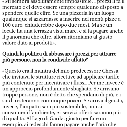
«Mi sembra assolutamente impossibile. I prezzi li fa il
mercato e ci deve essere sempre qualcuno disposto a
spendere quelle cifre. Se una pizzeria in un luogo
qualunque si azzardasse a inserire nel menù pizze a
100 euro, chiuderebbe dopo due mesi. Ma se un
locale ha una terrazza vista mare, e si fa pagare anche
il panorama che offre, allora ritorniamo al giusto
valore dato ai prodotti».
Quindi la politica di abbassare i prezzi per attrarre
più persone, non la condivide affatto?
«Questo era il mantra del mio predecessore Chessa,
che invitava le strutture ricettive ad applicare tariffe
più contenute per incentivare i flussi. Per me invece è
un approccio profondamente sbagliato. Se arrivano
troppe persone, non è detto che spendano di più, e i
sardi resteranno comunque poveri. Se arriva il giusto,
invece, l’impatto sarà più sostenibile, non si
consumerà l’ambiente, e i servizi offerti saranno più
di qualità. Al Lago di Garda, giusto per fare un
esempio, ai tedeschi fanno pagare anche l’aria che