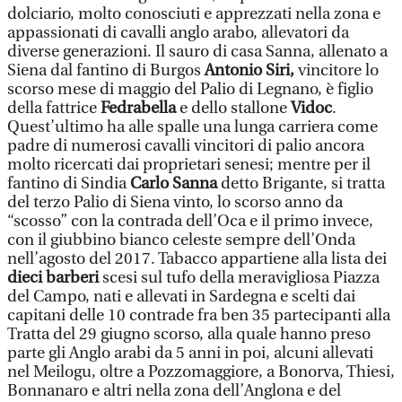
dolciario, molto conosciuti e apprezzati nella zona e
appassionati di cavalli anglo arabo, allevatori da
diverse generazioni. Il sauro di casa Sanna, allenato a
Siena dal fantino di Burgos
Antonio Siri,
vincitore lo
scorso mese di maggio del Palio di Legnano, è figlio
della fattrice
Fedrabella
e dello stallone
Vidoc
.
Quest’ultimo ha alle spalle una lunga carriera come
padre di numerosi cavalli vincitori di palio ancora
molto ricercati dai proprietari senesi; mentre per il
fantino di Sindia
Carlo Sanna
detto Brigante, si tratta
del terzo Palio di Siena vinto, lo scorso anno da
“scosso” con la contrada dell’Oca e il primo invece,
con il giubbino bianco celeste sempre dell’Onda
nell’agosto del 2017. Tabacco appartiene alla lista dei
dieci barberi
scesi sul tufo della meravigliosa Piazza
del Campo, nati e allevati in Sardegna e scelti dai
capitani delle 10 contrade fra ben 35 partecipanti alla
Tratta del 29 giugno scorso, alla quale hanno preso
parte gli Anglo arabi da 5 anni in poi, alcuni allevati
nel Meilogu, oltre a Pozzomaggiore, a Bonorva, Thiesi,
Bonnanaro e altri nella zona dell’Anglona e del