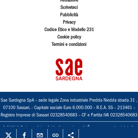
Redazione
Scriveteci
Pubblicità
Privacy
Codice Etico e Modello 231
Cookie policy
Termini e condizioni
Sae Sardegna SpA – sede legale Zona industriale Predda Niedda strada 31 ,
07100 Sassari, - Capitale sociale Euro 6.000.000 – R.E.A. SS – 213461 –
Registro Imprese di Sassari 02328540683 – CF e Partita IVA 02328540683
I diritti delle immagini e dei testi sono riservati. È espressamente vietata la
loro riproduzione con qualsiasi mezzo e l'adattamento totale o parziale.