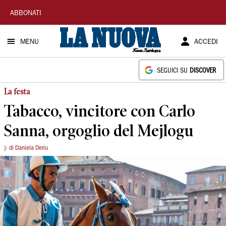
La
ABBONATI
Nuova
MENU
ACCEDI
Sardegna
SEGUICI SU
DISCOVER
La festa
Tabacco, vincitore con Carlo
Sanna, orgoglio del Mejlogu
di Daniela Deriu