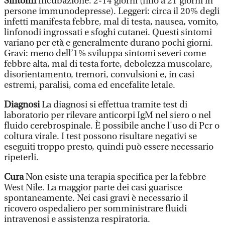
Sintomi
Incubazione: 2-14 giorni (fino a 21 giorni in
persone immunodepresse). Leggeri: circa il 20% degli
infetti manifesta febbre, mal di testa, nausea, vomito,
linfonodi ingrossati e sfoghi cutanei. Questi sintomi
variano per età e generalmente durano pochi giorni.
Gravi: meno dell’1% sviluppa sintomi severi come
febbre alta, mal di testa forte, debolezza muscolare,
disorientamento, tremori, convulsioni e, in casi
estremi, paralisi, coma ed encefalite letale.
Diagnosi
La diagnosi si effettua tramite test di
laboratorio per rilevare anticorpi IgM nel siero o nel
fluido cerebrospinale. È possibile anche l'uso di Pcr o
coltura virale. I test possono risultare negativi se
eseguiti troppo presto, quindi può essere necessario
ripeterli.
Cura
Non esiste una terapia specifica per la febbre
West Nile. La maggior parte dei casi guarisce
spontaneamente. Nei casi gravi è necessario il
ricovero ospedaliero per somministrare fluidi
intravenosi e assistenza respiratoria.