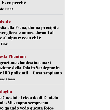
– Ecco perché
ide Pinna
idente
dia alla Frana, donna precipita
 scogliera e muore davanti al
 e al nipote: ecco chi è
 Fiori
iesta Phantom
razione clandestina, maxi
zione della Dda in Sardegna: in
e 100 poliziotti – Cosa sappiamo
iano Onnis
rdoglio
 Guccini, il ricordo di Daniela
ni: «Mi scappa sempre un
so quando vedo questa foto»