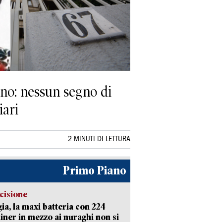
ino: nessun segno di
iari
2 MINUTI DI LETTURA
Primo Piano
cisione
ia, la maxi batteria con 224
iner in mezzo ai nuraghi non si