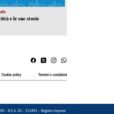
ale
ittà e le sue storie
Cookie policy
Termini e condizioni
000 – R.E.A. SS – 213461 – Registro Imprese