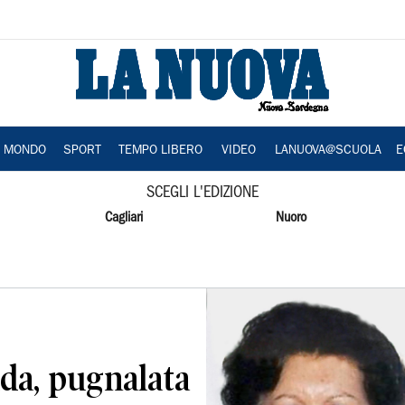
A MONDO
SPORT
TEMPO LIBERO
VIDEO
LANUOVA@SCUOLA
E
SCEGLI L'EDIZIONE
Cagliari
Nuoro
da, pugnalata