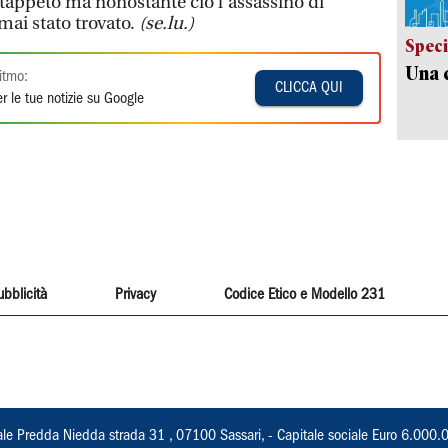
tappeto ma nonostante ciò l’assassino di
mai stato trovato.
(se.lu.)
Speci
Una c
itmo:
CLICCA QUI
r le tue notizie su Google
ubblicità
Privacy
Codice Etico e Modello 231
ale Predda Niedda strada 31 , 07100 Sassari, - Capitale sociale Euro 6.000.