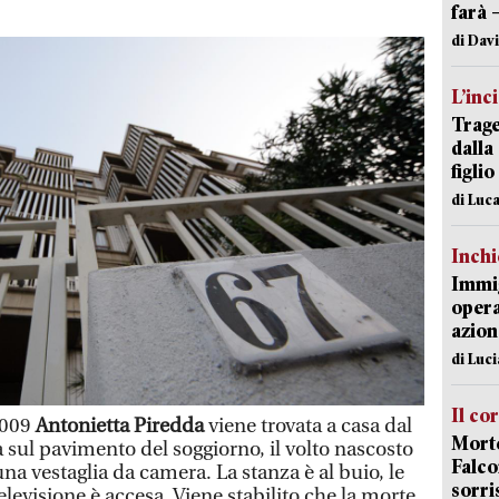
farà 
di Dav
L’inc
Trage
dalla
figlio
di Luca
Inch
Immig
opera
azion
di Luc
Il co
2009
Antonietta Piredda
viene trovata a casa dal
Morte
sa sul pavimento del soggiorno, il volto nascosto
Falco
na vestaglia da camera. La stanza è al buio, le
sorri
elevisione è accesa. Viene stabilito che la morte