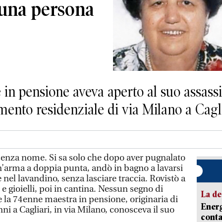
 una persona
in pensione aveva aperto al suo assass
mento residenziale di via Milano a Cagl
ta senza nome. Si sa solo che dopo aver pugnalato
’arma a doppia punta, andò in bagno a lavarsi
nel lavandino, senza lasciare traccia. Rovistò a
 e gioielli, poi in cantina. Nessun segno di
La de
 la 74enne maestra in pensione, originaria di
Energ
ni a Cagliari, in via Milano, conosceva il suo
conta