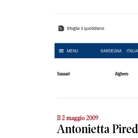
La
Nuova
Sardegna
Sfoglia il quotidiano
MENU
SARDEGNA
ITALI
Sassari
Alghero
Il 2 maggio 2009
Antonietta Pired