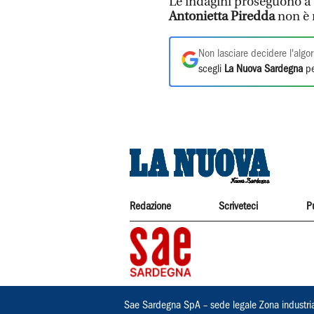
Le indagini proseguono a 
Antonietta Piredda
non è 
Non lasciare decidere l'algor
scegli
La Nuova Sardegna
pe
Redazione
Scriveteci
P
Sae Sardegna SpA – sede legale Zona industri