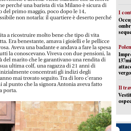
he perché una barista di via Milano è sicura di
io del primo maggio, poco dopo le 14,
I con
ibile non notarla: il quartiere è deserto perché
Occup
ombrel
sequ
ta a ricostruire molto bene che tipo di vita
ta. Era benestante, amava i gioielli e le pellicce
Pole
sa. Aveva una badante e andava a fare la spesa
tutti la conoscevano. Viveva con due pensioni, la
Impr
ità del marito che le garantivano una rendita di
137mi
sua ultima colf, una ragazza di 21 anni di
attac
 inizialmente concentrati gli indizi degli
vergo
nno mai trovato seguito. Tra di loro c’erano
 al punto che la signora Antonia aveva fatto
Il tr
a porta.
Vesti
osped