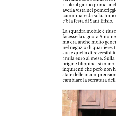
risale al giorno prima anc
averla vista nel pomerigg
camminare da sola. Imposs
c’è la festa di Sant’Efisio.
La squadra mobile è riusci
facesse la signora Antoniet
ma era anche molto genero
nel negozio di quartiere: 
sua e quella di reversibil
4mila euro al mese. Sulla 
origine filippina, si erano
inquirenti che però non ha
state delle incomprensioni
cambiare la serratura dell