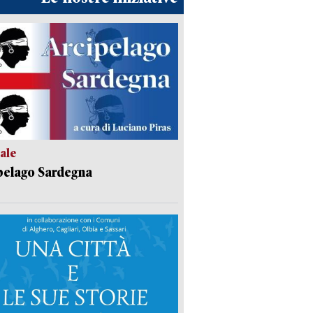
ale
pelago Sardegna