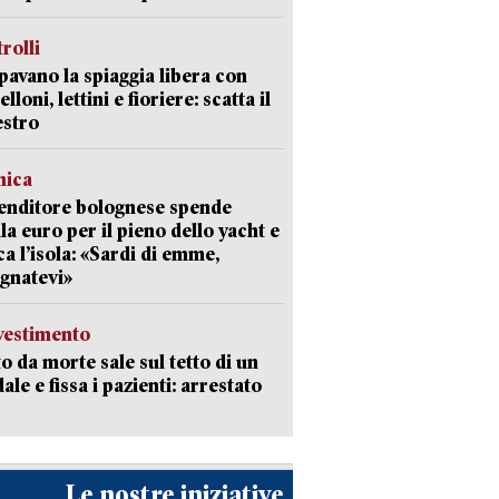
trolli
avano la spiaggia libera con
loni, lettini e fioriere: scatta il
estro
mica
enditore bolognese spende
la euro per il pieno dello yacht e
ca l’isola: «Sardi di emme,
gnatevi»
avestimento
to da morte sale sul tetto di un
ale e fissa i pazienti: arrestato
Le nostre iniziative