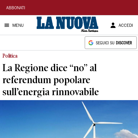
La
ABBONATI
Nuova
MENU
ACCEDI
Sardegna
SEGUICI SU
DISCOVER
Politica
La Regione dice “no” al
referendum popolare
sull’energia rinnovabile