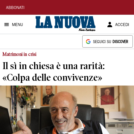
La
ABBONATI
Nuova
MENU
ACCEDI
Sardegna
SEGUICI SU
DISCOVER
Matrimoni in crisi
Il sì in chiesa è una rarità:
«Colpa delle convivenze»