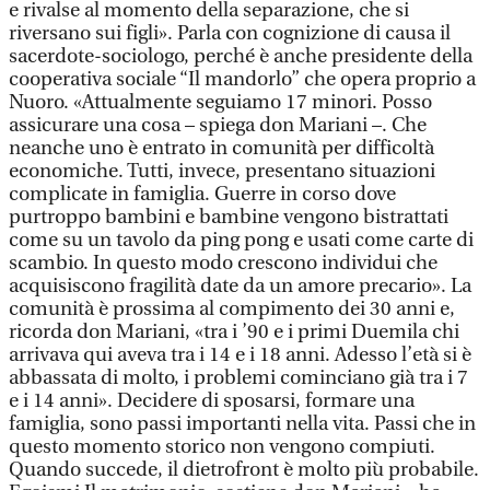
e rivalse al momento della separazione, che si
riversano sui figli». Parla con cognizione di causa il
sacerdote-sociologo, perché è anche presidente della
cooperativa sociale “Il mandorlo” che opera proprio a
Nuoro. «Attualmente seguiamo 17 minori. Posso
assicurare una cosa – spiega don Mariani –. Che
neanche uno è entrato in comunità per difficoltà
economiche. Tutti, invece, presentano situazioni
complicate in famiglia. Guerre in corso dove
purtroppo bambini e bambine vengono bistrattati
come su un tavolo da ping pong e usati come carte di
scambio. In questo modo crescono individui che
acquisiscono fragilità date da un amore precario». La
comunità è prossima al compimento dei 30 anni e,
ricorda don Mariani, «tra i ’90 e i primi Duemila chi
arrivava qui aveva tra i 14 e i 18 anni. Adesso l’età si è
abbassata di molto, i problemi cominciano già tra i 7
e i 14 anni». Decidere di sposarsi, formare una
famiglia, sono passi importanti nella vita. Passi che in
questo momento storico non vengono compiuti.
Quando succede, il dietrofront è molto più probabile.