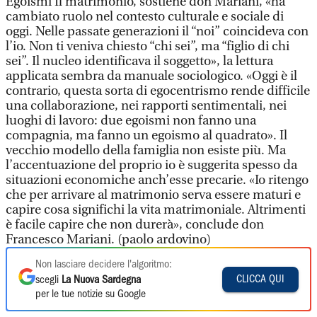
Egoismi Il matrimonio, sostiene don Mariani, «ha
cambiato ruolo nel contesto culturale e sociale di
oggi. Nelle passate generazioni il “noi” coincideva con
l’io. Non ti veniva chiesto “chi sei”, ma “figlio di chi
sei”. Il nucleo identificava il soggetto», la lettura
applicata sembra da manuale sociologico. «Oggi è il
contrario, questa sorta di egocentrismo rende difficile
una collaborazione, nei rapporti sentimentali, nei
luoghi di lavoro: due egoismi non fanno una
compagnia, ma fanno un egoismo al quadrato». Il
vecchio modello della famiglia non esiste più. Ma
l’accentuazione del proprio io è suggerita spesso da
situazioni economiche anch’esse precarie. «Io ritengo
che per arrivare al matrimonio serva essere maturi e
capire cosa significhi la vita matrimoniale. Altrimenti
è facile capire che non durerà», conclude don
Francesco Mariani. (paolo ardovino)
Non lasciare decidere l'algoritmo:
CLICCA QUI
scegli
La Nuova Sardegna
per le tue notizie su Google