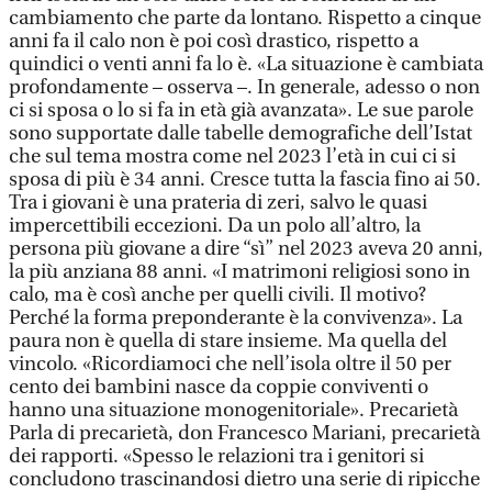
cambiamento che parte da lontano. Rispetto a cinque
anni fa il calo non è poi così drastico, rispetto a
quindici o venti anni fa lo è. «La situazione è cambiata
profondamente – osserva –. In generale, adesso o non
ci si sposa o lo si fa in età già avanzata». Le sue parole
sono supportate dalle tabelle demografiche dell’Istat
che sul tema mostra come nel 2023 l’età in cui ci si
sposa di più è 34 anni. Cresce tutta la fascia fino ai 50.
Tra i giovani è una prateria di zeri, salvo le quasi
impercettibili eccezioni. Da un polo all’altro, la
persona più giovane a dire “sì” nel 2023 aveva 20 anni,
la più anziana 88 anni. «I matrimoni religiosi sono in
calo, ma è così anche per quelli civili. Il motivo?
Perché la forma preponderante è la convivenza». La
paura non è quella di stare insieme. Ma quella del
vincolo. «Ricordiamoci che nell’isola oltre il 50 per
cento dei bambini nasce da coppie conviventi o
hanno una situazione monogenitoriale». Precarietà
Parla di precarietà, don Francesco Mariani, precarietà
dei rapporti. «Spesso le relazioni tra i genitori si
concludono trascinandosi dietro una serie di ripicche