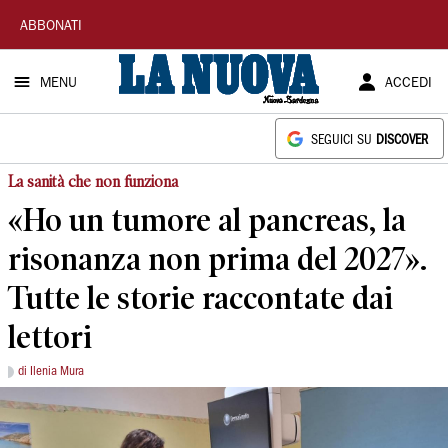
La
ABBONATI
Nuova
MENU
ACCEDI
Sardegna
SEGUICI SU
DISCOVER
La sanità che non funziona
«Ho un tumore al pancreas, la
risonanza non prima del 2027».
Tutte le storie raccontate dai
lettori
di Ilenia Mura