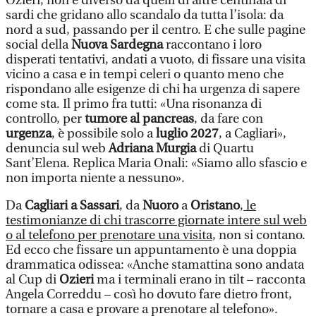
Ozieri, non è diverso da quelli di altre centinaia di
sardi che gridano allo scandalo da tutta l’isola: da
nord a sud, passando per il centro. E che sulle pagine
social della
Nuova Sardegna
raccontano i loro
disperati tentativi, andati a vuoto, di fissare una visita
vicino a casa e in tempi celeri o quanto meno che
rispondano alle esigenze di chi ha urgenza di sapere
come sta. Il primo fra tutti: «Una risonanza di
controllo, per
tumore al pancreas
, da fare con
urgenza
, è possibile solo a
luglio 2027
, a Cagliari»,
denuncia sul web
Adriana Murgia
di Quartu
Sant’Elena. Replica Maria Onali: «Siamo allo sfascio e
non importa niente a nessuno».
Da
Cagliari a Sassari
, da
Nuoro
a
Oristano
,
le
testimonianze di chi trascorre giornate intere sul web
o al telefono per prenotare una visita
, non si contano.
Ed ecco che fissare un appuntamento è una doppia
drammatica odissea: «Anche stamattina sono andata
al Cup di
Ozieri
ma i terminali erano in tilt – racconta
Angela Correddu – così ho dovuto fare dietro front,
tornare a casa e provare a prenotare al telefono».