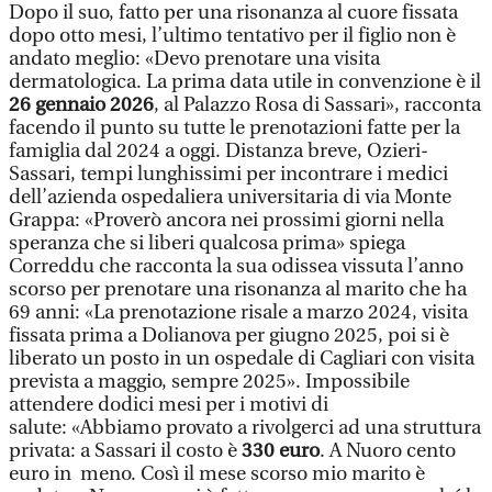
Dopo il suo, fatto per una risonanza al cuore fissata
dopo otto mesi, l’ultimo tentativo per il figlio non è
andato meglio: «Devo prenotare una visita
dermatologica. La prima data utile in convenzione è il
26 gennaio 2026
, al Palazzo Rosa di Sassari», racconta
facendo il punto su tutte le prenotazioni fatte per la
famiglia dal 2024 a oggi. Distanza breve, Ozieri-
Sassari, tempi lunghissimi per incontrare i medici
dell’azienda ospedaliera universitaria di via Monte
Grappa: «Proverò ancora nei prossimi giorni nella
speranza che si liberi qualcosa prima» spiega
Correddu che racconta la sua odissea vissuta l’anno
scorso per prenotare una risonanza al marito che ha
69 anni: «La prenotazione risale a marzo 2024, visita
fissata prima a Dolianova per giugno 2025, poi si è
liberato un posto in un ospedale di Cagliari con visita
prevista a maggio, sempre 2025». Impossibile
attendere dodici mesi per i motivi di
salute: «Abbiamo provato a rivolgerci ad una struttura
privata: a Sassari il costo è
330 euro
. A Nuoro cento
euro in meno. Così il mese scorso mio marito è