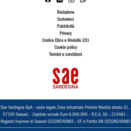
Redazione
Scriveteci
Pubblicità
Privacy
Codice Etico e Modello 231
Cookie policy
Termini e condizioni
Sae Sardegna SpA – sede legale Zona industriale Predda Niedda strada 31 ,
07100 Sassari, - Capitale sociale Euro 6.000.000 – R.E.A. SS – 213461 –
Registro Imprese di Sassari 02328540683 – CF e Partita IVA 02328540683