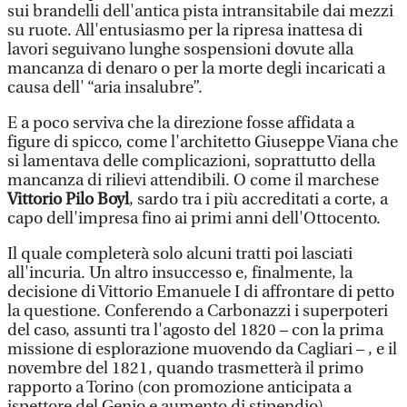
sui brandelli dell'antica pista intransitabile dai mezzi
su ruote. All'entusiasmo per la ripresa inattesa di
lavori seguivano lunghe sospensioni dovute alla
mancanza di denaro o per la morte degli incaricati a
causa dell' “aria insalubre”.
E a poco serviva che la direzione fosse affidata a
figure di spicco, come l'architetto Giuseppe Viana che
si lamentava delle complicazioni, soprattutto della
mancanza di rilievi attendibili. O come il marchese
Vittorio Pilo Boyl
, sardo tra i più accreditati a corte, a
capo dell'impresa fino ai primi anni dell'Ottocento.
Il quale completerà solo alcuni tratti poi lasciati
all'incuria. Un altro insuccesso e, finalmente, la
decisione di Vittorio Emanuele I di affrontare di petto
la questione. Conferendo a Carbonazzi i superpoteri
del caso, assunti tra l'agosto del 1820 – con la prima
missione di esplorazione muovendo da Cagliari – , e il
novembre del 1821, quando trasmetterà il primo
rapporto a Torino (con promozione anticipata a
ispettore del Genio e aumento di stipendio).