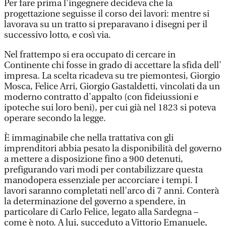
Per fare prima l'ingegnere decideva che la
progettazione seguisse il corso dei lavori: mentre si
lavorava su un tratto si preparavano i disegni per il
successivo lotto, e così via.
Nel frattempo si era occupato di cercare in
Continente chi fosse in grado di accettare la sfida dell'
impresa. La scelta ricadeva su tre piemontesi, Giorgio
Mosca, Felice Arri, Giorgio Gastaldetti, vincolati da un
moderno contratto d'appalto (con fideiussioni e
ipoteche sui loro beni), per cui già nel 1823 si poteva
operare secondo la legge.
È immaginabile che nella trattativa con gli
imprenditori abbia pesato la disponibilità del governo
a mettere a disposizione fino a 900 detenuti,
prefigurando vari modi per contabilizzare questa
manodopera essenziale per accorciare i tempi. I
lavori saranno completati nell'arco di 7 anni. Conterà
la determinazione del governo a spendere, in
particolare di Carlo Felice, legato alla Sardegna –
come è noto. A lui, succeduto a Vittorio Emanuele,