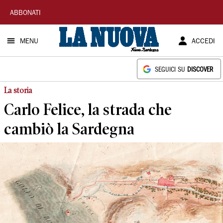
La
ABBONATI
Nuova
MENU
ACCEDI
Sardegna
SEGUICI SU
DISCOVER
La storia
Carlo Felice, la strada che
cambiò la Sardegna