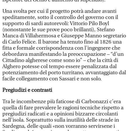
Una svolta per cui il progetto potrà andare avanti
speditamente, sotto il controllo del governo con il
supporto di sardi autorevoli: Vittorio Pilo Boyl
(nonostante le sue prove poco brillanti), Stefano
Manca di Villahermosa e Giuseppe Manno segretario
di Carlo Felice. Il barone ha tenuto fino al 1826 una
fitta e formale corrispondenza con l'ingegnere che
debordava manifestando la preoccupazione – “d’un
Cittadino algherese come sono io” – che la città di
Alghero potesse col tempo essere penalizzata dal
potenziamento del porto turritano, avvantaggiato dal
facile collegamento con Sassari e non solo.
Pregiudizi e contrasti
Tra le incombenze più faticose di Carbonazzi c'era
quella di fare prevalere le ragioni tecniche rispetto a
pregiudizi radicati e a opinioni bizzarre circolanti
nell'isola. Soprattutto sulla inutilità delle strade in
Sardegna, delle quali «non vorranno servirsene i