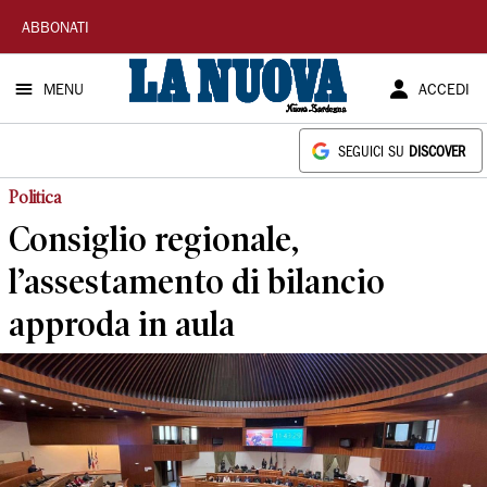
La
ABBONATI
Nuova
MENU
ACCEDI
Sardegna
SEGUICI SU
DISCOVER
Politica
Consiglio regionale,
l’assestamento di bilancio
approda in aula