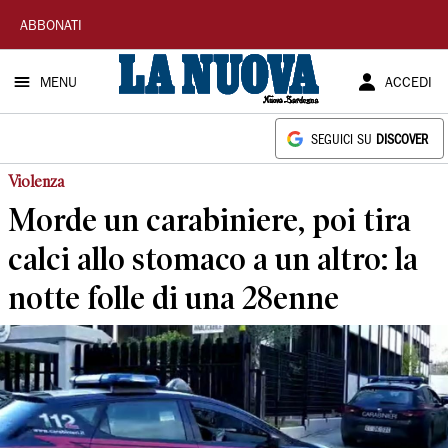
La
ABBONATI
Nuova
MENU
ACCEDI
Sardegna
SEGUICI SU
DISCOVER
Violenza
Morde un carabiniere, poi tira
calci allo stomaco a un altro: la
notte folle di una 28enne