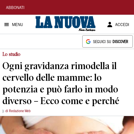
La
ABBONATI
Nuova
MENU
ACCEDI
Sardegna
SEGUICI SU
DISCOVER
Lo studio
Ogni gravidanza rimodella il
cervello delle mamme: lo
potenzia e può farlo in modo
diverso – Ecco come e perché
di Redazione Web