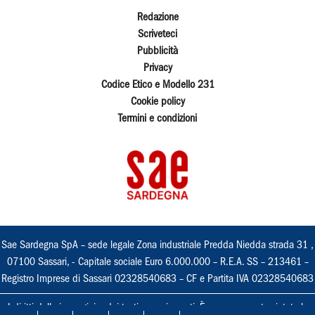
Redazione
Scriveteci
Pubblicità
Privacy
Codice Etico e Modello 231
Cookie policy
Termini e condizioni
Sae Sardegna SpA – sede legale Zona industriale Predda Niedda strada 31 ,
07100 Sassari, - Capitale sociale Euro 6.000.000 – R.E.A. SS – 213461 –
Registro Imprese di Sassari 02328540683 – CF e Partita IVA 02328540683
I diritti delle immagini e dei testi sono riservati. È espressamente vietata la