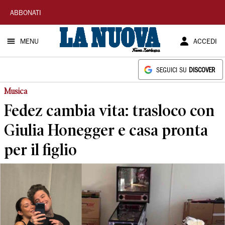
La
ABBONATI
Nuova
MENU
ACCEDI
Sardegna
SEGUICI SU
DISCOVER
Musica
Fedez cambia vita: trasloco con
Giulia Honegger e casa pronta
per il figlio