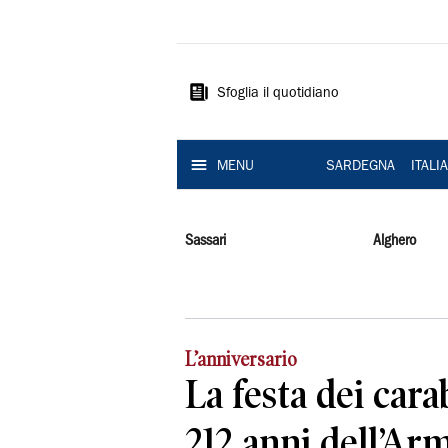
La
Nuova
Sardegna
Sfoglia il quotidiano
MENU
SARDEGNA
ITALI
Sassari
Alghero
L’anniversario
La festa dei cara
212 anni dell’Arm