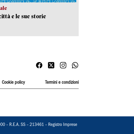
ale
ittà e le sue storie
Cookie policy
Termini e condizioni
000 – R.E.A. SS – 213461 – Registro Imprese