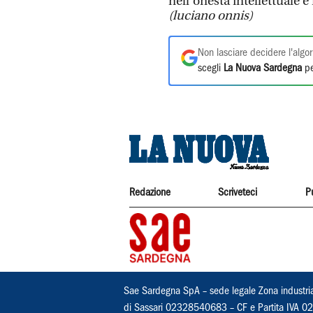
nell'onestà intellettuale 
(luciano onnis)
Non lasciare decidere l'algor
scegli
La Nuova Sardegna
pe
Redazione
Scriveteci
P
Sae Sardegna SpA – sede legale Zona industri
di Sassari 02328540683 – CF e Partita IVA