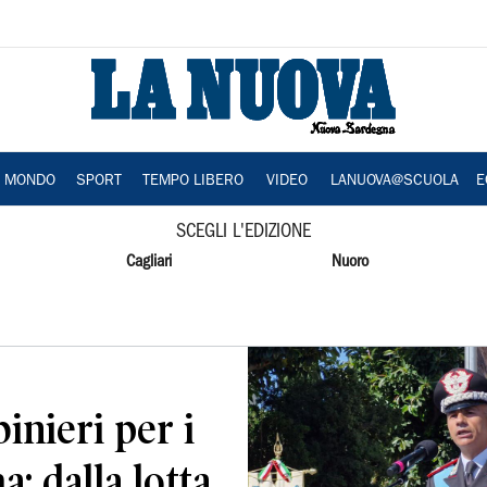
A MONDO
SPORT
TEMPO LIBERO
VIDEO
LANUOVA@SCUOLA
E
SCEGLI L'EDIZIONE
Cagliari
Nuoro
binieri per i
a: dalla lotta