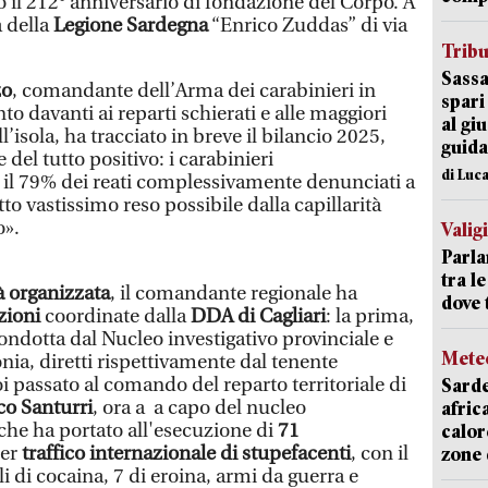
 il 212° anniversario di fondazione del Corpo. A
a della
Legione Sardegna
“Enrico Zuddas” di via
Trib
Sassa
zo
, comandante dell’Arma dei carabinieri in
spari
to davanti ai reparti schierati e alle maggiori
al giu
ell’isola, ha tracciato in breve il bilancio 2025,
guida
e del tutto positivo: i
carabinieri
di Luca
il 79% dei reati complessivamente denunciati a
to vastissimo reso possibile dalla capillarità
o».
Valig
Parla
tra l
à organizzata
, il comandante regionale ha
dove 
zioni
coordinate dalla
DDA di Cagliari
: la prima,
condotta dal Nucleo investigativo provinciale e
Mete
ia, diretti rispettivamente dal tenente
oi passato al comando del reparto territoriale di
Sarde
co Santurri
, ora a a capo del nucleo
afric
 che ha portato all'esecuzione di
71
calor
er
traffico internazionale di stupefacenti
, con il
zone 
i di cocaina, 7 di eroina, armi da guerra e