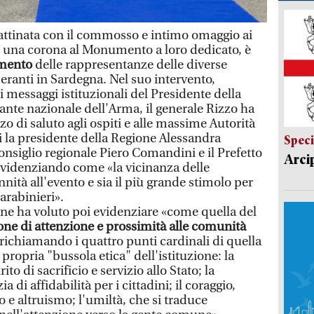
mattinata con il commosso e intimo omaggio ai
i una corona al Monumento a loro dedicato, è
amento
delle rappresentanze delle diverse
eranti in Sardegna. Nel suo intervento,
i messaggi istituzionali del Presidente della
te nazionale dell'Arma, il generale Rizzo ha
zo di saluto agli ospiti e alle massime Autorità
cui la presidente della Regione Alessandra
Speci
onsiglio regionale Piero Comandini e il Prefetto
Arci
 evidenziando come «la vicinanza delle
nnità all'evento e sia il più grande stimolo per
carabinieri».
ne ha voluto poi evidenziare «come quella del
one di attenzione e prossimità alle comunità
, richiamando i quattro punti cardinali di quella
propria "bussola etica" dell'istituzione: la
ito di sacrificio e servizio allo Stato; la
di affidabilità per i cittadini; il coraggio,
 e altruismo; l'umiltà, che si traduce