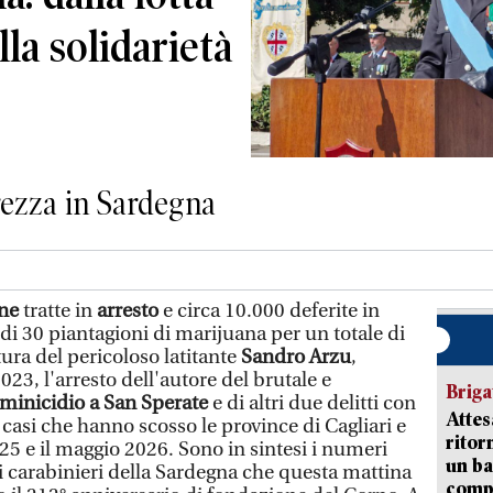
lla solidarietà
urezza in Sardegna
one
tratte in
arresto
e circa 10.000 deferite in
 di 30 piantagioni di marijuana per un totale di
tura del pericoloso latitante
Sandro Arzu
,
023, l'arresto dell'autore del brutale e
Briga
inicidio a San Sperate
e di altri due delitti con
Attes
 casi che hanno scosso le province di Cagliari e
ritor
025 e il maggio 2026. Sono in sintesi i numeri
un ba
ei carabinieri della Sardegna che questa mattina
comp