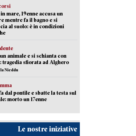
corsi
in mare, 19enne accusa un
e mentre fa il bagno e si
cia al suolo: è in condizioni
che
idente
 un animale e si schianta con
o: tragedia sfiorata ad Alghero
ola Nieddu
ramma
fa dal pontile e sbatte la testa sul
le: morto un 17enne
Le nostre iniziative