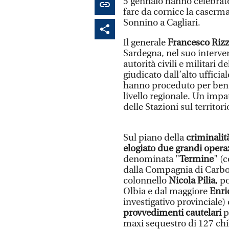
5 gennaio hanno celebrato
fare da cornice la caserm
Sonnino a Cagliari.
Il generale
Francesco Riz
Sardegna, nel suo interven
autorità civili e militari d
giudicato dall’alto ufficial
hanno proceduto per ben 
livello regionale. Un impat
delle Stazioni sul territori
Sul piano della
criminalit
elogiato due grandi opera
denominata "
Termine
" (
dalla Compagnia di Carbon
colonnello
Nicola Pilia
, p
Olbia e dal maggiore
Enri
investigativo provinciale)
provvedimenti cautelari
p
maxi sequestro di 127 chil