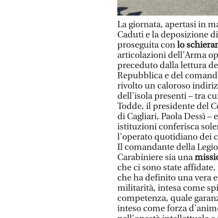
La giornata, apertasi in 
Caduti e la deposizione d
proseguita con
lo schier
articolazioni dell’Arma op
preceduto dalla lettura de
Repubblica e del comandan
rivolto un caloroso indiriz
dell'isola presenti – tra 
Todde, il presidente del C
di Cagliari, Paola Dessì –
istituzioni conferisca sole
l'operato quotidiano dei 
Il comandante della Legio
Carabiniere sia una
missi
che ci sono state affidate
che ha definito una vera e 
militarità, intesa come spir
competenza, quale garanzia 
inteso come forza d'animo