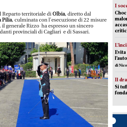
I soc
Choc 
 Reparto territoriale di
Olbia
, diretto dal
malor
 Pilia
, culminata con l'esecuzione di 22 misure
accas
i, il generale Rizzo ha espresso un sincero
criti
ti provinciali di Cagliari e di Sassari.
L’inc
Evita
l’aut
di Nic
Il d
Si tuf
fonda