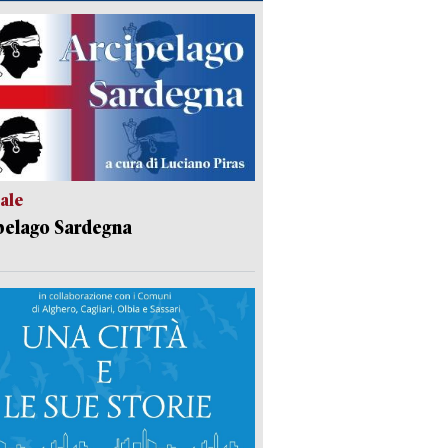
ale
pelago Sardegna