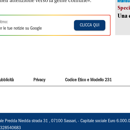
e nell'attenzione verso la gente comune».
Speci
Una c
itmo:
CLICCA QUI
r le tue notizie su Google
ubblicità
Privacy
Codice Etico e Modello 231
ale Predda Niedda strada 31 , 07100 Sassari, - Capitale sociale Euro 6.000.
 02328540683