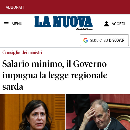
La
ABBONATI
Nuova
MENU
ACCEDI
Sardegna
SEGUICI SU
DISCOVER
Consiglio dei ministri
Salario minimo, il Governo
impugna la legge regionale
sarda