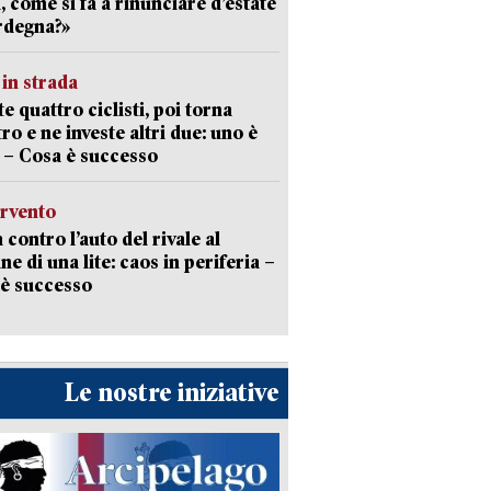
a, come si fa a rinunciare d’estate
rdegna?»
in strada
te quattro ciclisti, poi torna
tro e ne investe altri due: uno è
 – Cosa è successo
ervento
 contro l’auto del rivale al
ne di una lite: caos in periferia –
è successo
Le nostre iniziative