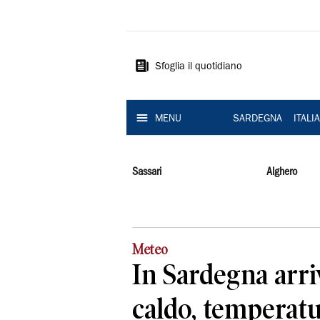
La
Nuova
Sardegna
Sfoglia il quotidiano
MENU
SARDEGNA
ITALI
Sassari
Alghero
Meteo
In Sardegna arri
caldo, temperatu