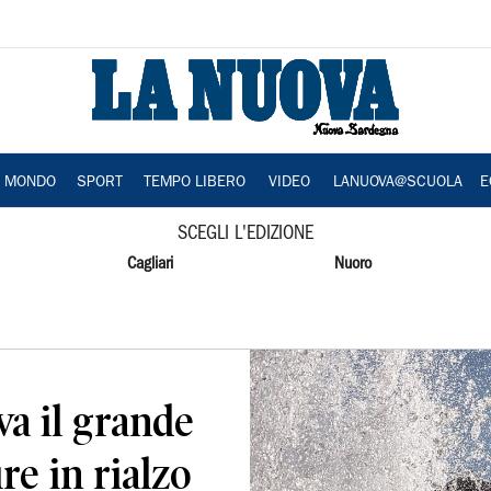
A MONDO
SPORT
TEMPO LIBERO
VIDEO
LANUOVA@SCUOLA
E
SCEGLI L'EDIZIONE
Cagliari
Nuoro
va il grande
re in rialzo