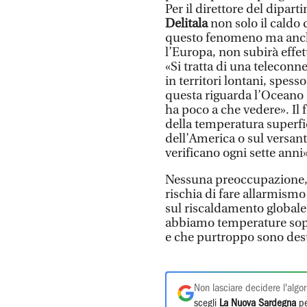
Per il direttore del dipa
Delitala
non solo il caldo 
questo fenomeno ma anche 
l’Europa, non subirà effett
«Si tratta di una teleconn
in territori lontani, spess
questa riguarda l’Oceano 
ha poco a che vedere». Il
della temperatura superfic
dell’America o sul versant
verificano ogni sette anni»
Nessuna preoccupazione, 
rischia di fare allarmismo
sul riscaldamento globale
abbiamo temperature sop
e che purtroppo sono dest
Non lasciare decidere l'algor
scegli
La Nuova Sardegna
pe