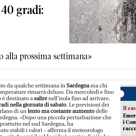
 40 gradi:
no alla prossima settimana»
ivato da qualche settimana in
Sardegna
ma chi
temperature rimarrà deluso. Da mercoledì e fino
 è destinato a
salire
nell’isola fino ad arrivare,
radi nella giornata di sabato
. Le previsioni dei
Il ca
rlano di un
lento ma costante aumento
delle
Emerg
Sardegna. «Dopo una piccola perturbazione che
i Com
oprattutto nel sud Sardegna, ha
racco
o stabili i valori – afferma il meteorologo