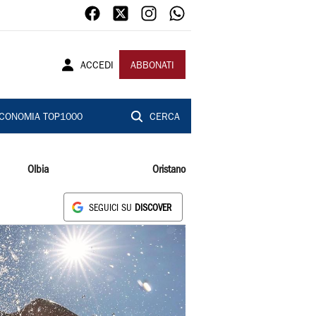
ACCEDI
ABBONATI
CONOMIA TOP1000
CERCA
Olbia
Oristano
SEGUICI SU
DISCOVER