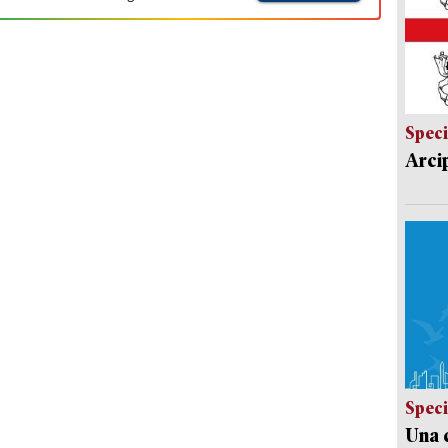
Speci
Arci
Speci
Una c