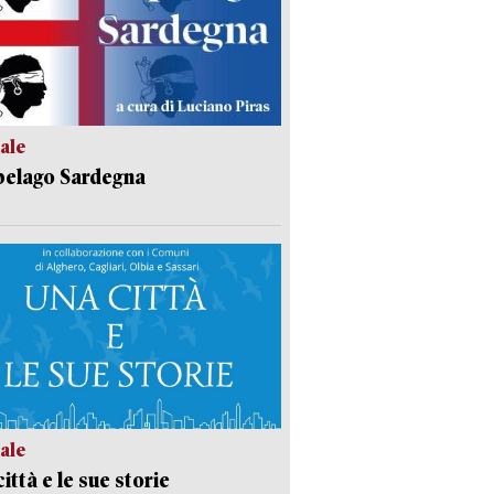
ale
pelago Sardegna
ale
ittà e le sue storie