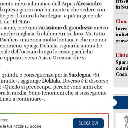
friss
rtimento meteoclimatico dell’Arpas
Alessandro
in Sa
di questi giorni non ha niente a che vedere con
per il futuro la Sardegna, e più in generale
Choc 
i da “El Niño”.
essione, cioè una
variazione di grandezze
meteo
Inves
o anche migliaia di chilometri tra loro. Ma tutto
indie
Pacifico, una zona molto lontana e che con noi
grave
 fenomeno, spiega Delitala, riguarda anomalie
iale dell’oceano lungo le coste pacifiche
L’int
e opposto, verso Asia e Oceania che si
Spara
.
culmi
Cosa 
quindi, o conseguenza per la
Sardegna
. «Si
 inutile», aggiunge
Delitala
. Diverso è il discorso
: «Quello sì preoccupa, perché sono anni che
ra la media. Sono fenomeni che si susseguono
inati a continuare».
itmo:
CLICCA QUI
r le tue notizie su Google