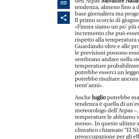
dell’Arpas
Salvatore Natal
tendenza, almeno fino a d
base giornaliera ma progr
Il primo scorcio di giugno
«Finora siamo un po’ più c
incremento che può essere
rispetto alla temperatura 
Guardando oltre e alle pr
le previsioni possono esse
sembrano andare nella ste
temperature probabilme
potrebbe esserci un legger
potrebbe risultare ancora 
trent’anni».
Anche
luglio
potrebbe man
tendenza è quella di un’es
meteorologo dell’Arpas –.
temperature le abbiamo 
meno». In queste ultime 
climatico chiamato “El Niñ
preoccupazione per gli eff