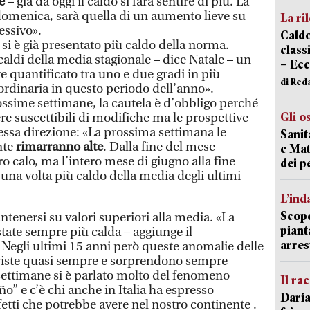
e
– già da oggi il caldo si farà sentire di più. La
omenica, sarà quella di un aumento lieve su
La ri
essivo».
Caldo
 si è già presentato più caldo della norma.
classi
aldi della media stagionale – dice Natale – un
– Ecc
 quantificato tra uno e due gradi in più
di Red
ordinaria in questo periodo dell’anno».
ossime settimane, la cautela è d’obbligo perché
Gli o
re suscettibili di modifiche ma le prospettive
ssa direzione: «La prossima settimana le
Sanit
nte
rimarranno alte
. Dalla fine del mese
e Mat
o calo, ma l’intero mese di giugno alla fine
dei p
una volta più caldo della media degli ultimi
L’ind
Scope
tenersi su valori superiori alla media. «La
piant
tate sempre più calda – aggiunge il
arres
 Negli ultimi 15 anni però queste anomalie delle
viste quasi sempre e sorprendono sempre
settimane si è parlato molto del fenomeno
Il ra
o” e c’è chi anche in Italia ha espresso
Daria
etti che potrebbe avere nel nostro continente .