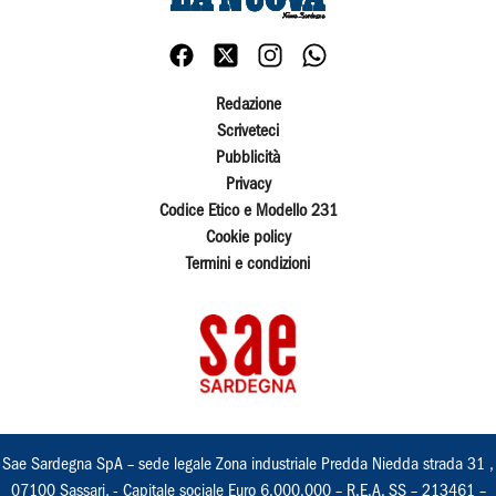
Redazione
Scriveteci
Pubblicità
Privacy
Codice Etico e Modello 231
Cookie policy
Termini e condizioni
Sae Sardegna SpA – sede legale Zona industriale Predda Niedda strada 31 ,
07100 Sassari, - Capitale sociale Euro 6.000.000 – R.E.A. SS – 213461 –