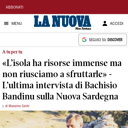
La
ABBONATI
Nuova
MENU
ACCEDI
Sardegna
SEGUICI SU
DISCOVER
A tu per tu
«L’isola ha risorse immense ma
non riusciamo a sfruttarle» -
L’ultima intervista di Bachisio
Bandinu sulla Nuova Sardegna
di Massimo Sechi