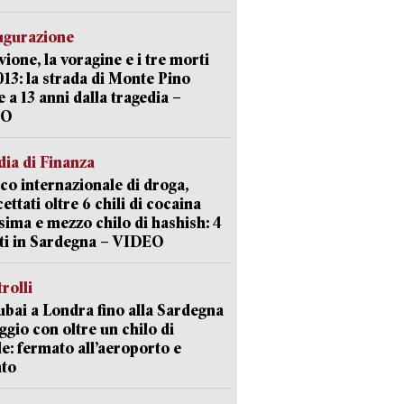
ugurazione
uvione, la voragine e i tre morti
013: la strada di Monte Pino
e a 13 anni dalla tragedia –
EO
ia di Finanza
ico internazionale di droga,
cettati oltre 6 chili di cocaina
sima e mezzo chilo di hashish: 4
ti in Sardegna – VIDEO
trolli
bai a Londra fino alla Sardegna
aggio con oltre un chilo di
le: fermato all’aeroporto e
ato