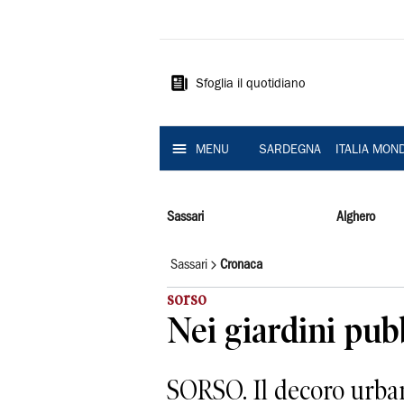
La
Nuova
Sardegna
Sfoglia il quotidiano
MENU
SARDEGNA
ITALIA MON
Sassari
Alghero
Sassari
Cronaca
sorso
Nei giardini pub
SORSO. Il decoro urban