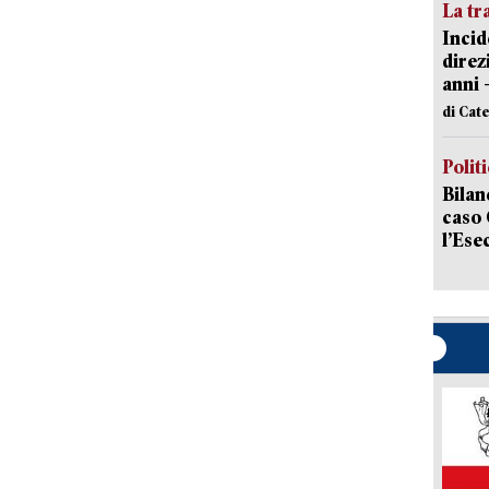
La tr
Incid
direz
anni 
di Cat
Polit
Bilan
caso 
l’Ese