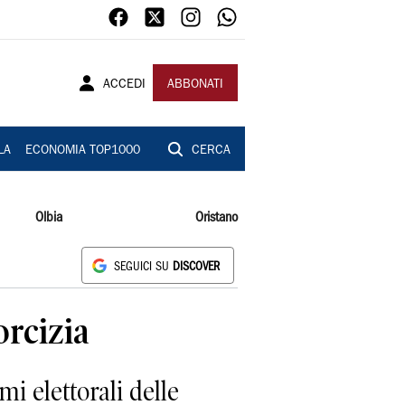
ACCEDI
ABBONATI
LA
ECONOMIA TOP1000
CERCA
Olbia
Oristano
SEGUICI SU
DISCOVER
orcizia
 elettorali delle