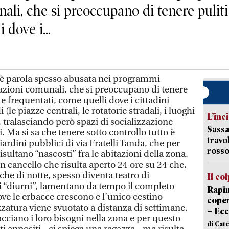
li, che si preoccupano di tenere pulit
 dove i...
è parola spesso abusata nei programmi
razioni comunali, che si preoccupano di tenere
e frequentati, come quelli dove i cittadini
 (le piazze centrali, le rotatorie stradali, i luoghi
L’inc
), tralasciando però spazi di socializzazione
Sassa
. Ma si sa che tenere sotto controllo tutto è
travo
giardini pubblici di via Fratelli Tanda, che per
rosso
sultano “nascosti” fra le abitazioni della zona.
un cancello che risulta aperto 24 ore su 24 che,
he di notte, spesso diventa teatro di
Il co
i “diurni”, lamentano da tempo il completo
Rapin
ve le erbacce crescono e l’unico cestino
coper
zzatura viene svuotato a distanza di settimane.
– Ecc
facciano i loro bisogni nella zona e per questo
di Cat