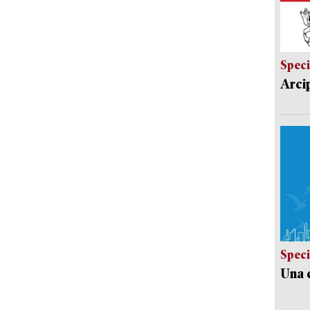
Speci
Arci
Speci
Una c