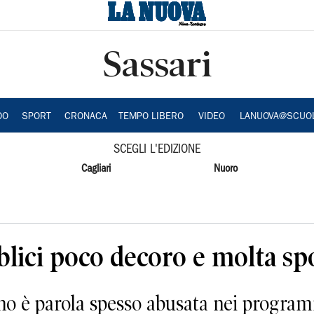
Sassari
DO
SPORT
CRONACA
TEMPO LIBERO
VIDEO
LANUOVA@SCUO
SCEGLI L'EDIZIONE
Cagliari
Nuoro
blici poco decoro e molta sp
o è parola spesso abusata nei programmi