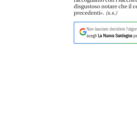
raccogliamo con i sacchett
disgustoso notare che il c
precedenti».
(s.s.)
Non lasciare decidere l'algor
scegli
La Nuova Sardegna
pe