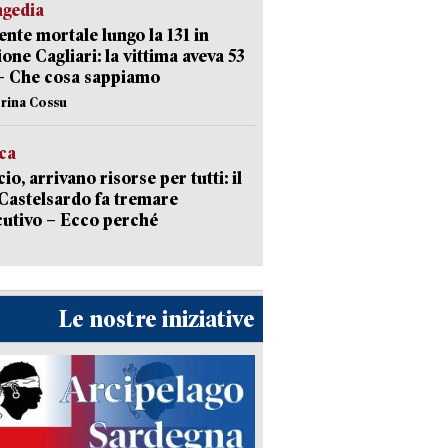
agedia
ente mortale lungo la 131 in
ione Cagliari: la vittima aveva 53
– Che cosa sappiamo
erina Cossu
ica
cio, arrivano risorse per tutti: il
Castelsardo fa tremare
cutivo – Ecco perché
Le nostre iniziative