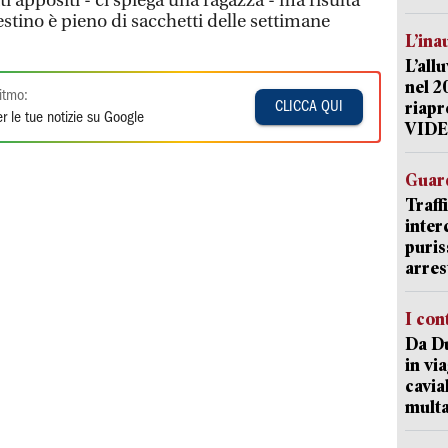
i appositi - ci spiega una ragazza - ma risulta
estino è pieno di sacchetti delle settimane
L’ina
L’all
nel 2
itmo:
riapr
CLICCA QUI
r le tue notizie su Google
VID
Guard
Traff
inter
puris
arres
I con
Da Du
in vi
cavia
mult