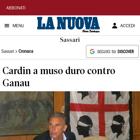
La
ABBONATI
Nuova
MENU
ACCEDI
Sardegna
Sassari
Sassari
Cronaca
SEGUICI SU
DISCOVER
Cardin a muso duro contro
Ganau