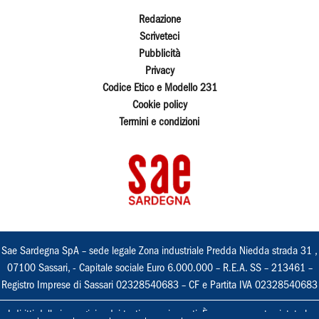
Redazione
Scriveteci
Pubblicità
Privacy
Codice Etico e Modello 231
Cookie policy
Termini e condizioni
Sae Sardegna SpA – sede legale Zona industriale Predda Niedda strada 31 ,
07100 Sassari, - Capitale sociale Euro 6.000.000 – R.E.A. SS – 213461 –
Registro Imprese di Sassari 02328540683 – CF e Partita IVA 02328540683
I diritti delle immagini e dei testi sono riservati. È espressamente vietata la