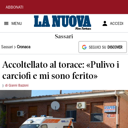
La
ABBONATI
Nuova
MENU
ACCEDI
Sardegna
Sassari
Sassari
Cronaca
SEGUICI SU
DISCOVER
Accoltellato al torace: «Pulivo i
carciofi e mi sono ferito»
di Gianni Bazzoni