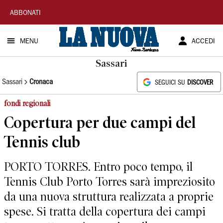
La
ABBONATI
Nuova
MENU
ACCEDI
Sardegna
Sassari
Sassari
Cronaca
SEGUICI SU
DISCOVER
fondi regionali
Copertura per due campi del
Tennis club
PORTO TORRES. Entro poco tempo, il
Tennis Club Porto Torres sarà impreziosito
da una nuova struttura realizzata a proprie
spese. Si tratta della copertura dei campi