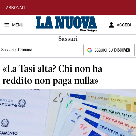
La
ABBONATI
Nuova
MENU
ACCEDI
Sardegna
Sassari
Sassari
Cronaca
SEGUICI SU
DISCOVER
«La Tasi alta? Chi non ha
reddito non paga nulla»