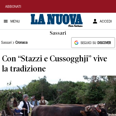
La
ABBONATI
Nuova
MENU
ACCEDI
Sardegna
Sassari
Sassari
Cronaca
SEGUICI SU
DISCOVER
Con “Stazzi e Cussogghji” vive
la tradizione