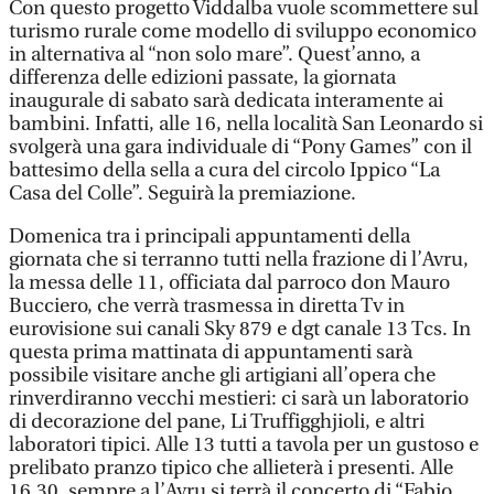
Con questo progetto Viddalba vuole scommettere sul
turismo rurale come modello di sviluppo economico
in alternativa al “non solo mare”. Quest’anno, a
differenza delle edizioni passate, la giornata
inaugurale di sabato sarà dedicata interamente ai
bambini. Infatti, alle 16, nella località San Leonardo si
svolgerà una gara individuale di “Pony Games” con il
battesimo della sella a cura del circolo Ippico “La
Casa del Colle”. Seguirà la premiazione.
Domenica tra i principali appuntamenti della
giornata che si terranno tutti nella frazione di l’Avru,
la messa delle 11, officiata dal parroco don Mauro
Bucciero, che verrà trasmessa in diretta Tv in
eurovisione sui canali Sky 879 e dgt canale 13 Tcs. In
questa prima mattinata di appuntamenti sarà
possibile visitare anche gli artigiani all’opera che
rinverdiranno vecchi mestieri: ci sarà un laboratorio
di decorazione del pane, Li Truffigghjioli, e altri
laboratori tipici. Alle 13 tutti a tavola per un gustoso e
prelibato pranzo tipico che allieterà i presenti. Alle
16,30, sempre a l’Avru si terrà il concerto di “Fabio