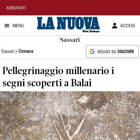
La
ABBONATI
Nuova
MENU
ACCEDI
Sardegna
Sassari
Sassari
Cronaca
SEGUICI SU
DISCOVER
Pellegrinaggio millenario i
segni scoperti a Balai