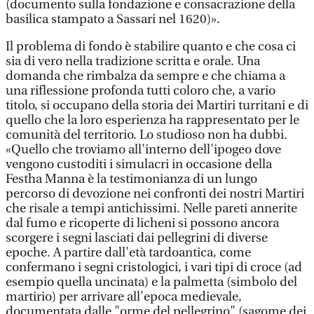
(documento sulla fondazione e consacrazione della
basilica stampato a Sassari nel 1620)».
Il problema di fondo è stabilire quanto e che cosa ci
sia di vero nella tradizione scritta e orale. Una
domanda che rimbalza da sempre e che chiama a
una riflessione profonda tutti coloro che, a vario
titolo, si occupano della storia dei Martiri turritani e di
quello che la loro esperienza ha rappresentato per le
comunità del territorio. Lo studioso non ha dubbi.
«Quello che troviamo all'interno dell'ipogeo dove
vengono custoditi i simulacri in occasione della
Festha Manna è la testimonianza di un lungo
percorso di devozione nei confronti dei nostri Martiri
che risale a tempi antichissimi. Nelle pareti annerite
dal fumo e ricoperte di licheni si possono ancora
scorgere i segni lasciati dai pellegrini di diverse
epoche. A partire dall'età tardoantica, come
confermano i segni cristologici, i vari tipi di croce (ad
esempio quella uncinata) e la palmetta (simbolo del
martirio) per arrivare all'epoca medievale,
documentata dalle "orme del pellegrino" (sagome dei