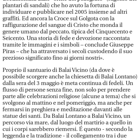
plantari di sandali) che ho avuto la fortuna di
individuare e pubblicare nel 2005 insieme ad altri
graffiti. Ed ancora la Croce sul Golgota con la
raffigurazione del sangue di Cristo che monda il
genere umano dal peccato, tipica del Cinquecento e
Seicento. Una storia di fede e devozione raccontata
tramite le immagini e i simboli – conclude Giuseppe
Piras – che ha attraversato i secoli custodendo il suo
prezioso significato fino ai giorni nostri».
Proprio il santuario di Balai Vicino (da dove è
possibile scorgere anche la chiesetta di Balai Lontano)
dalla sera del 3 maggio è meta continua di fedeli. Un
flusso di persone senza fine, non solo per prendere
parte alle celebrazioni religiose (alcune a tema) che si
svolgono al mattino e nel pomeriggio, ma anche per
fermarsi in preghiera e meditazione davanti alle
statue dei santi. Da Balai Lontano a Balai Vicino, un
percorso via mare, dal luogo del martirio a quello in
cui i corpi sarebbero riemersi. É questo - secondo la
leggenda e la tradizione - il collegamento tra i due