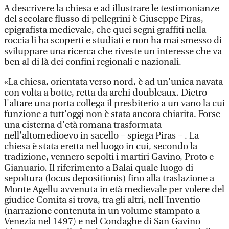
A descrivere la chiesa e ad illustrare le testimonianze
del secolare flusso di pellegrini è Giuseppe Piras,
epigrafista medievale, che quei segni graffiti nella
roccia li ha scoperti e studiati e non ha mai smesso di
sviluppare una ricerca che riveste un interesse che va
ben al di là dei confini regionali e nazionali.
«La chiesa, orientata verso nord, è ad un'unica navata
con volta a botte, retta da archi doubleaux. Dietro
l'altare una porta collega il presbiterio a un vano la cui
funzione a tutt'oggi non è stata ancora chiarita. Forse
una cisterna d'età romana trasformata
nell'altomedioevo in sacello – spiega Piras – . La
chiesa è stata eretta nel luogo in cui, secondo la
tradizione, vennero sepolti i martiri Gavino, Proto e
Gianuario. Il riferimento a Balai quale luogo di
sepoltura (locus depositionis) fino alla traslazione a
Monte Agellu avvenuta in età medievale per volere del
giudice Comita si trova, tra gli altri, nell'Inventio
(narrazione contenuta in un volume stampato a
Venezia nel 1497) e nel Condaghe di San Gavino