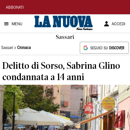
La
ABBONATI
Nuova
MENU
ACCEDI
Sardegna
Sassari
Sassari
Cronaca
SEGUICI SU
DISCOVER
Delitto di Sorso, Sabrina Glino
condannata a 14 anni