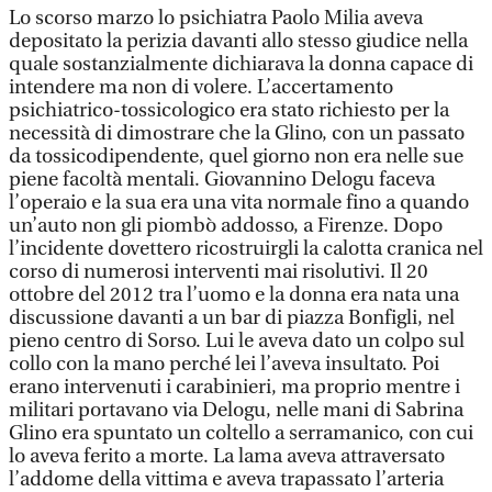
Lo scorso marzo lo psichiatra Paolo Milia aveva
depositato la perizia davanti allo stesso giudice nella
quale sostanzialmente dichiarava la donna capace di
intendere ma non di volere. L’accertamento
psichiatrico-tossicologico era stato richiesto per la
necessità di dimostrare che la Glino, con un passato
da tossicodipendente, quel giorno non era nelle sue
piene facoltà mentali. Giovannino Delogu faceva
l’operaio e la sua era una vita normale fino a quando
un’auto non gli piombò addosso, a Firenze. Dopo
l’incidente dovettero ricostruirgli la calotta cranica nel
corso di numerosi interventi mai risolutivi. Il 20
ottobre del 2012 tra l’uomo e la donna era nata una
discussione davanti a un bar di piazza Bonfigli, nel
pieno centro di Sorso. Lui le aveva dato un colpo sul
collo con la mano perché lei l’aveva insultato. Poi
erano intervenuti i carabinieri, ma proprio mentre i
militari portavano via Delogu, nelle mani di Sabrina
Glino era spuntato un coltello a serramanico, con cui
lo aveva ferito a morte. La lama aveva attraversato
l’addome della vittima e aveva trapassato l’arteria