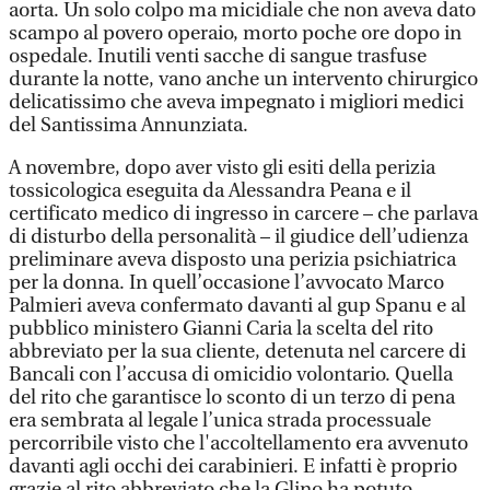
aorta. Un solo colpo ma micidiale che non aveva dato
scampo al povero operaio, morto poche ore dopo in
ospedale. Inutili venti sacche di sangue trasfuse
durante la notte, vano anche un intervento chirurgico
delicatissimo che aveva impegnato i migliori medici
del Santissima Annunziata.
A novembre, dopo aver visto gli esiti della perizia
tossicologica eseguita da Alessandra Peana e il
certificato medico di ingresso in carcere – che parlava
di disturbo della personalità – il giudice dell’udienza
preliminare aveva disposto una perizia psichiatrica
per la donna. In quell’occasione l’avvocato Marco
Palmieri aveva confermato davanti al gup Spanu e al
pubblico ministero Gianni Caria la scelta del rito
abbreviato per la sua cliente, detenuta nel carcere di
Bancali con l’accusa di omicidio volontario. Quella
del rito che garantisce lo sconto di un terzo di pena
era sembrata al legale l’unica strada processuale
percorribile visto che l'accoltellamento era avvenuto
davanti agli occhi dei carabinieri. E infatti è proprio
grazie al rito abbreviato che la Glino ha potuto