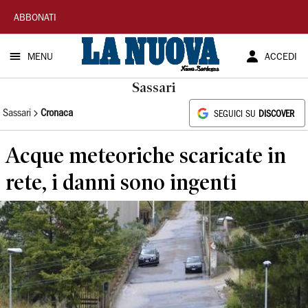
La
ABBONATI
Nuova
MENU
ACCEDI
Sardegna
Sassari
Sassari
Cronaca
SEGUICI SU
DISCOVER
Acque meteoriche scaricate in
rete, i danni sono ingenti