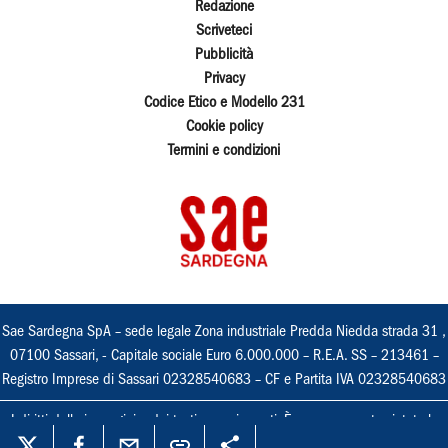
Redazione
Scriveteci
Pubblicità
Privacy
Codice Etico e Modello 231
Cookie policy
Termini e condizioni
Sae Sardegna SpA – sede legale Zona industriale Predda Niedda strada 31 ,
07100 Sassari, - Capitale sociale Euro 6.000.000 – R.E.A. SS – 213461 –
Registro Imprese di Sassari 02328540683 – CF e Partita IVA 02328540683
I diritti delle immagini e dei testi sono riservati. È espressamente vietata la
loro riproduzione con qualsiasi mezzo e l'adattamento totale o parziale.