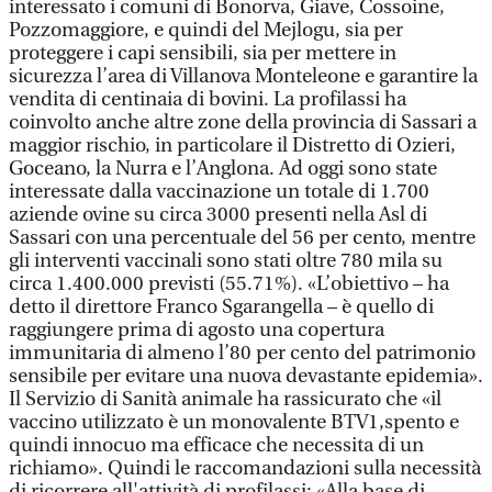
interessato i comuni di Bonorva, Giave, Cossoine,
Pozzomaggiore, e quindi del Mejlogu, sia per
proteggere i capi sensibili, sia per mettere in
sicurezza l’area di Villanova Monteleone e garantire la
vendita di centinaia di bovini. La profilassi ha
coinvolto anche altre zone della provincia di Sassari a
maggior rischio, in particolare il Distretto di Ozieri,
Goceano, la Nurra e l’Anglona. Ad oggi sono state
interessate dalla vaccinazione un totale di 1.700
aziende ovine su circa 3000 presenti nella Asl di
Sassari con una percentuale del 56 per cento, mentre
gli interventi vaccinali sono stati oltre 780 mila su
circa 1.400.000 previsti (55.71%). «L’obiettivo – ha
detto il direttore Franco Sgarangella – è quello di
raggiungere prima di agosto una copertura
immunitaria di almeno l’80 per cento del patrimonio
sensibile per evitare una nuova devastante epidemia».
Il Servizio di Sanità animale ha rassicurato che «il
vaccino utilizzato è un monovalente BTV1,spento e
quindi innocuo ma efficace che necessita di un
richiamo». Quindi le raccomandazioni sulla necessità
di ricorrere all'attività di profilassi: «Alla base di