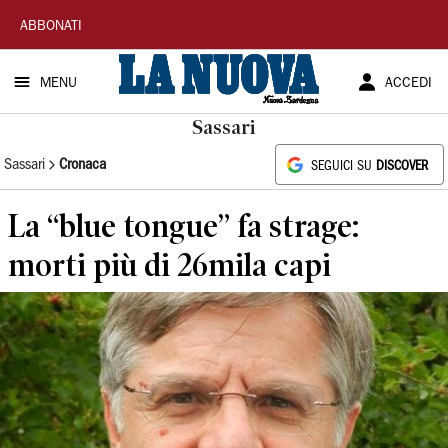
La
ABBONATI
Nuova
MENU
ACCEDI
Sardegna
Sassari
Sassari
Cronaca
SEGUICI SU
DISCOVER
La “blue tongue” fa strage:
morti più di 26mila capi