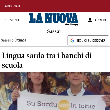
La
ABBONATI
Nuova
MENU
ACCEDI
Sardegna
Sassari
Sassari
Cronaca
SEGUICI SU
DISCOVER
Lingua sarda tra i banchi di
scuola