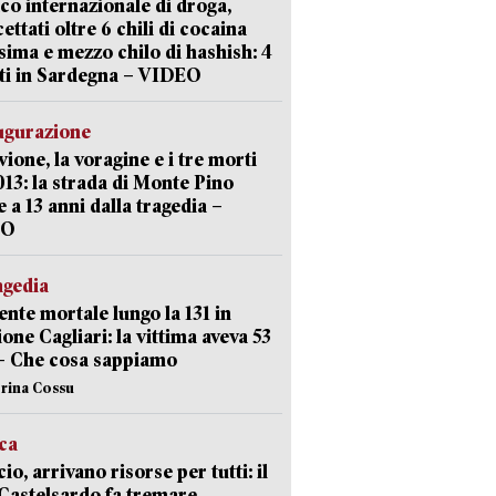
ico internazionale di droga,
cettati oltre 6 chili di cocaina
sima e mezzo chilo di hashish: 4
ti in Sardegna – VIDEO
ugurazione
uvione, la voragine e i tre morti
013: la strada di Monte Pino
e a 13 anni dalla tragedia –
EO
agedia
ente mortale lungo la 131 in
ione Cagliari: la vittima aveva 53
– Che cosa sappiamo
erina Cossu
ica
cio, arrivano risorse per tutti: il
Castelsardo fa tremare