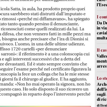
l’Ese
cola Satta, in aula, ha prodotto proprio quei
ocura sarebbero stati distrutti dall’imputato e
I con
lo rimossi «perché mi diffamavano», ha spiegato
Da Du
stato tanto quando persino il denunciante,
in vi
 riconosciuti come quelli realizzati da lui. La
cavia
 difesa, che non vennero fatti in mille pezzi ma
mult
o, bisogna anche precisare che l’ira di Dionisi si
quivoco. L’uomo, in una delle ultime udienze,
ffisso 1720 cartelli «per denunciare
Il ca
sarroni»: il riferimento è a una colonscopia cui
Valle
e agli interventi successivi che a detta del
mentr
e devastanti. Ed è stato sempre convinto che
arres
guire l’esame perché nel certificato figurava la
lonscopia la fece un collega che ha le mie stesse
Lo st
i giorni fa il chirurgo al giudice. E ha aggiunto,
manda: «Non ho mai operato la signora, non ho
Arche
uesto caso. Ho solo disposto il suo ricovero un
dell’
a accompagnò in reparto dopo l’intervento perché
sugli
di ri
di Ile