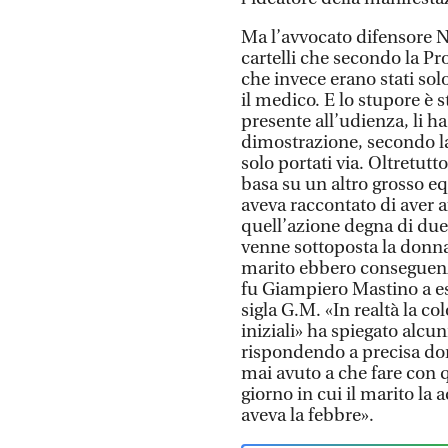
Ma l’avvocato difensore Ni
cartelli che secondo la Pr
che invece erano stati so
il medico. E lo stupore è 
presente all’udienza, li ha
dimostrazione, secondo la
solo portati via. Oltretutt
basa su un altro grosso e
aveva raccontato di aver a
quell’azione degna di due 
venne sottoposta la donna 
marito ebbero conseguenz
fu Giampiero Mastino a ese
sigla G.M. «In realtà la co
iniziali» ha spiegato alcun
rispondendo a precisa do
mai avuto a che fare con q
giorno in cui il marito l
aveva la febbre».