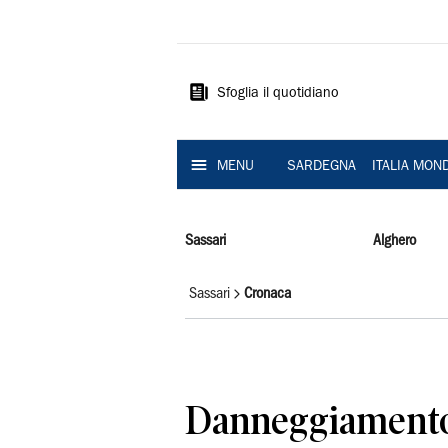
La
Nuova
Sardegna
Sfoglia il quotidiano
MENU
SARDEGNA
ITALIA MON
Sassari
Alghero
Sassari
Cronaca
Danneggiamento,