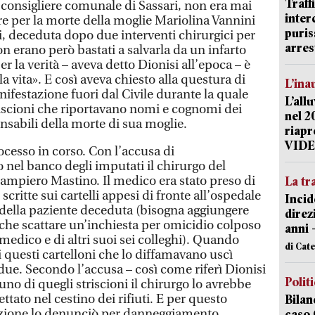
Traff
consigliere comunale di Sassari, non era mai
inter
ore per la morte della moglie Mariolina Vannini
puris
i, deceduta dopo due interventi chirurgici per
arres
 erano però bastati a salvarla da un infarto
per la verità – aveva detto Dionisi all’epoca – è
a vita». E così aveva chiesto alla questura di
L’ina
ifestazione fuori dal Civile durante la quale
L’all
striscioni che riportavano nomi e cognomi dei
nel 2
nsabili della morte di sua moglie.
riapr
VID
rocesso in corso. Con l’accusa di
 nel banco degli imputati il chirurgo del
mpiero Mastino. Il medico era stato preso di
La tr
critte sui cartelli appesi di fronte all’ospedale
Incid
to della paziente deceduta (bisogna aggiungere
direz
che scattare un’inchiesta per omicidio colposo
anni 
 medico e di altri suoi sei colleghi). Quando
di Cat
 questi cartelloni che lo diffamavano uscì
due. Secondo l’accusa – così come riferì Dionisi
Polit
uno di quegli striscioni il chirurgo lo avrebbe
ettato nel cestino dei rifiuti. E per questo
Bilan
tazione lo denunciò per danneggiamento.
caso 