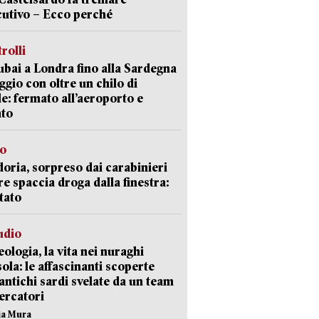
cutivo – Ecco perché
trolli
bai a Londra fino alla Sardegna
aggio con oltre un chilo di
le: fermato all’aeroporto e
ato
so
doria, sorpreso dai carabinieri
e spaccia droga dalla finestra:
tato
udio
ologia, la vita nei nuraghi
isola: le affascinanti scoperte
 antichi sardi svelate da un team
cercatori
nia Mura