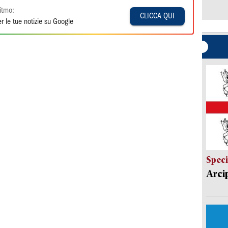
itmo:
CLICCA QUI
r le tue notizie su Google
Speci
Arci