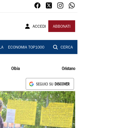
ACCEDI
ABBONATI
LA
ECONOMIA TOP1000
CERCA
Olbia
Oristano
SEGUICI SU
DISCOVER