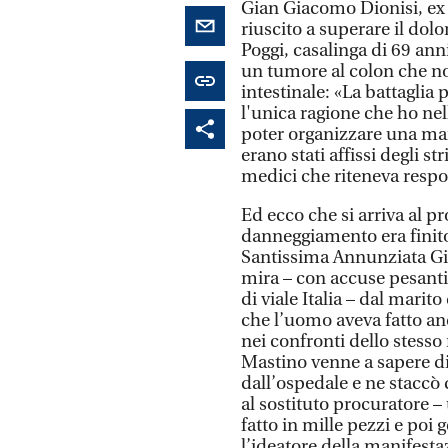
Gian Giacomo Dionisi, ex 
riuscito a superare il dol
Poggi, casalinga di 69 ann
un tumore al colon che non
intestinale: «La battaglia 
l'unica ragione che ho nell
poter organizzare una man
erano stati affissi degli 
medici che riteneva respo
Ed ecco che si arriva al p
danneggiamento era finito
Santissima Annunziata Gia
mira – con accuse pesanti s
di viale Italia – dal mari
che l’uomo aveva fatto an
nei confronti dello stesso
Mastino venne a sapere di
dall’ospedale e ne staccò 
al sostituto procuratore – 
fatto in mille pezzi e poi g
l’ideatore della manifes