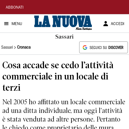
La
ABBONATI
Nuova
MENU
ACCEDI
Sardegna
Sassari
Sassari
Cronaca
SEGUICI SU
DISCOVER
Cosa accade se cedo l’attività
commerciale in un locale di
terzi
Nel 2005 ho affittato un locale commerciale
ad una ditta individuale, ma oggi l'attività
è stata venduta ad altre persone. Pertanto
le chiedo come proprietario delle mura