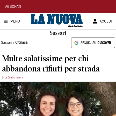
La
ABBONATI
Nuova
MENU
ACCEDI
Sardegna
Sassari
Sassari
Cronaca
SEGUICI SU
DISCOVER
Multe salatissime per chi
abbandona rifiuti per strada
di Giulio Favini