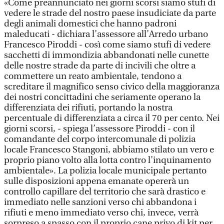
«Come preannunciato nei giorni scorsi siamo stufi di
vedere le strade del nostro paese insudiciate da parte
degli animali domestici che hanno padroni
maleducati - dichiara l’assessore all’Arredo urbano
Francesco Piroddi - così come siamo stufi di vedere
sacchetti di immondizia abbandonati nelle cunette
delle nostre strade da parte di incivili che oltre a
commettere un reato ambientale, tendono a
screditare il magnifico senso civico della maggioranza
dei nostri concittadini che seriamente operano la
differenziata dei rifiuti, portando la nostra
percentuale di differenziata a circa il 70 per cento. Nei
giorni scorsi, - spiega l’assessore Piroddi - con il
comandante del corpo intercomunale di polizia
locale Francesco Stangoni, abbiamo stilato un vero e
proprio piano volto alla lotta contro l’inquinamento
ambientale». La polizia locale municipale pertanto
sulle disposizioni appena emanate opererà un
controllo capillare del territorio che sarà drastico e
immediato nelle sanzioni verso chi abbandona i
rifiuti e meno immediato verso chi, invece, verrà
sorpreso a spasso con il proprio cane privo di kit per