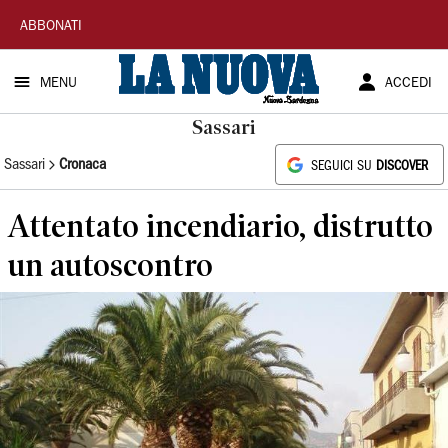
La
ABBONATI
Nuova
MENU
ACCEDI
Sardegna
Sassari
Sassari
Cronaca
SEGUICI SU
DISCOVER
Attentato incendiario, distrutto
un autoscontro